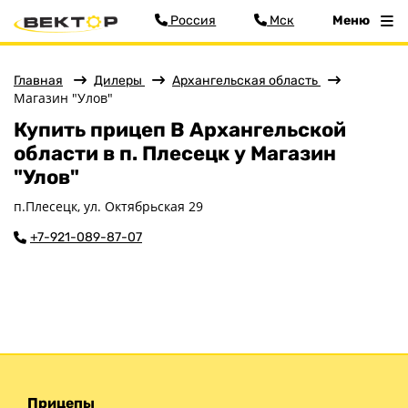
Россия
Мск
Меню
Главная
Дилеры
Архангельская область
Магазин "Улов"
Меню
Купить прицеп В Архангельской
Главная
области в п. Плесецк у Магазин
Прицепы
"Улов"
Запчасти
п.Плесецк, ул. Октябрьская 29
Хоз. товары
+7-921-089-87-07
Дилеры
О заводе
Контакты
Тюнинг прицепов
Получить прицеп
Статьи
Оплата
Прицепы