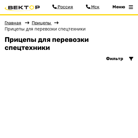
Россия
Мск
Меню
Главная
Прицепы
Прицепы для перевозки спецтехники
Прицепы для перевозки
Фильтр
спецтехники
Фильтр
Цена
Меню
Количество осей
Главная
Двухосный
Прицепы
Одноосный
Бортовые
Грузоподъёмность, кг
Для водной техники
Длина с дышлом, мм
Спец. назначения
Длина, мм
Одноосные
Ширина, мм
Двухосные
Прицепы для квадроциклов
Сбросить