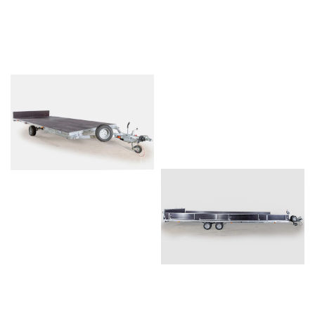
Прицепы для гидроциклов
Прицеп для лодки ПВХ
Прицепы-автовозы
Прицепы с тормозом
Прицепы для перевозки
спецтехники
Прицепы для снегоходов
Прицепы для мотоциклов
Прицепы для лодок и
катеров с жестким корпусом
Прицепы для вездехода-
болотохода
Прицепы для мотоблока
Прицепы для лодки РИБ
Прицепы для ПВХ Ротан
Прицепы для перевозки
байдарок, каноэ, САП