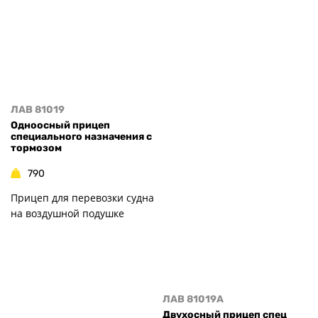
Запчасти
Хоз. товары
Дилеры
О заводе
Контакты
ЛАВ 81019
Тюнинг прицепов
Одноосный прицеп
Получить прицеп
специального назначения с
тормозом
Статьи
790
Оплата
Доставка
Прицеп для перевозки судна
на воздушной подушке
ЛАВ 81019A
Двухосный прицеп спец