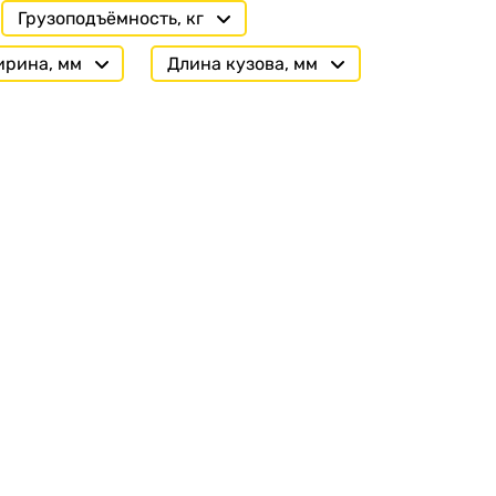
квадроциклов
Грузоподъёмность, кг
Прицепы для
рина, мм
Длина кузова, мм
гидроциклов
Прицеп для лодки ПВХ
Прицепы-автовозы
Прицепы с тормозом
Прицепы для перевозки
спецтехники
Прицепы для
снегоходов
Прицепы для
мотоциклов
Прицепы для лодок и
катеров с жестким
корпусом
Прицепы для вездехода-