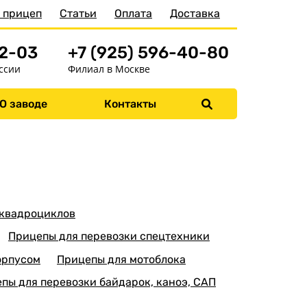
 прицеп
Статьи
Оплата
Доставка
52-03
+7 (925) 596-40-80
ссии
Филиал в Москве
О заводе
Контакты
Меню
Главная
Прицепы
Бортовые
Для водной техники
 квадроциклов
Спец. назначения
Прицепы для перевозки спецтехники
Одноосные
орпусом
Прицепы для мотоблока
Двухосные
пы для перевозки байдарок, каноэ, САП
Прицепы для