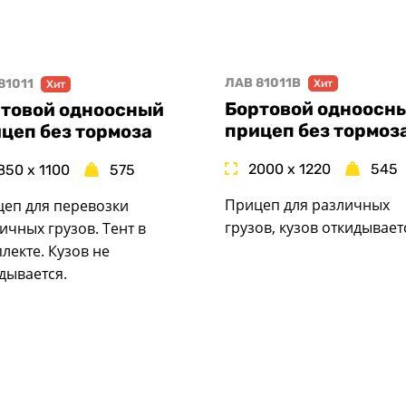
ЛАВ 81011B
81011
Хит
Хит
Бортовой одноосн
товой одноосный
прицеп без тормоз
цеп без тормоза
2000 x 1220
545
850 x 1100
575
Прицеп для различных
еп для перевозки
грузов, кузов откидывает
ичных грузов. Тент в
лекте. Кузов не
дывается.