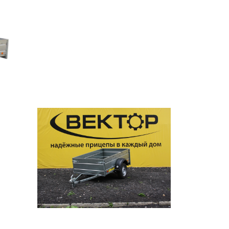
болотохода
Прицепы для мотоблока
Прицепы для лодки РИБ
Прицепы для ПВХ Ротан
Прицепы для перевозки
байдарок, каноэ, САП
Запчасти
Хоз. товары
Дилеры
О заводе
Контакты
Тюнинг прицепов
Получить прицеп
Статьи