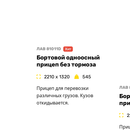
ЛАВ 81011D
Хит
Бортовой одноосный
прицеп без тормоза
2210 x 1320
545
Прицеп для перевозки
ЛАВ 
различных грузов. Кузов
Бор
откидывается.
при
2
Приц