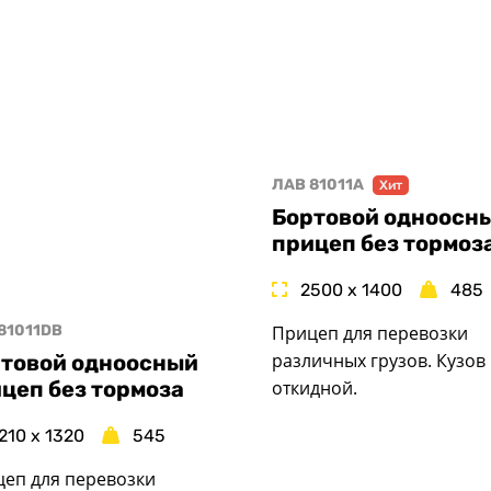
ЛАВ 81011A
Хит
Бортовой одноосн
прицеп без тормоз
2500 x 1400
485
Прицеп для перевозки
81011DB
различных грузов. Кузов
товой одноосный
цеп без тормоза
откидной.
210 x 1320
545
еп для перевозки