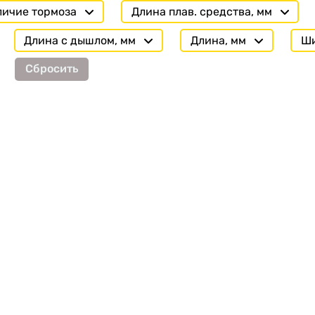
личие тормоза
Длина плав. средства, мм
Длина с дышлом, мм
Длина, мм
Ши
Сбросить