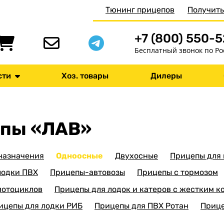
Тюнинг прицепов
Получить
+7 (800) 550-
Бесплатный звонок по Ро
сти
Хоз. товары
Дилеры
епы «ЛАВ»
 назначения
Одноосные
Двухосные
Прицепы для
лодки ПВХ
Прицепы-автовозы
Прицепы с тормозом
мотоциклов
Прицепы для лодок и катеров с жестким к
ицепы для лодки РИБ
Прицепы для ПВХ Ротан
Прице