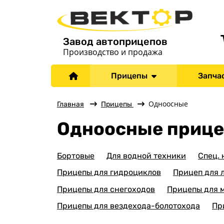
Завод автоприцепов
Производство и продажа
Прицепы
Запча
Одноосные
Главная
Прицепы
Одноосные приц
Бортовые
Для водной техники
Спец.
Прицепы для гидроциклов
Прицеп для 
Прицепы для снегоходов
Прицепы для 
Прицепы для вездехода-болотохода
Пр