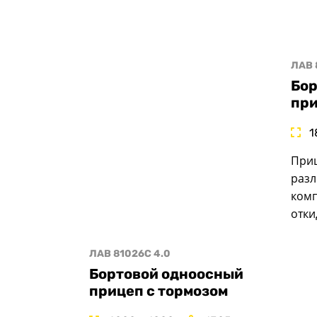
ЛАВ 
Бор
при
1
Приц
разл
комп
отки
ЛАВ 81026C 4.0
Бортовой одноосный
прицеп с тормозом