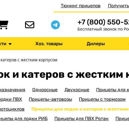
Тюнинг прицепов
Получить
+7 (800) 550-
Бесплатный звонок по Ро
сти
Хоз. товары
Дилеры
 катеров с жестким корпусом
к и катеров с жестким
 назначения
Одноосные
Двухосные
Прицепы для 
лодки ПВХ
Прицепы-автовозы
Прицепы с тормозом
мотоциклов
Прицепы для лодок и катеров с жестким
ицепы для лодки РИБ
Прицепы для ПВХ Ротан
Прице