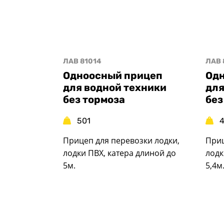
ЛАВ 81014
ЛАВ 
Одноосный прицеп
Од
для водной техники
для
без тормоза
без
501
4
Прицеп для перевозки лодки,
Приц
лодки ПВХ, катера длиной до
лодк
5м.
5,4м