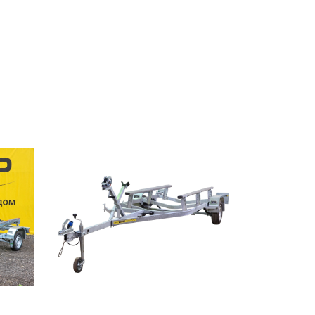
болотохода
Прицепы для мотоблока
Прицепы для лодки РИБ
Прицепы для ПВХ Ротан
Прицепы для перевозки
байдарок, каноэ, САП
Запчасти
Хоз. товары
Дилеры
О заводе
Контакты
Тюнинг прицепов
Получить прицеп
Статьи