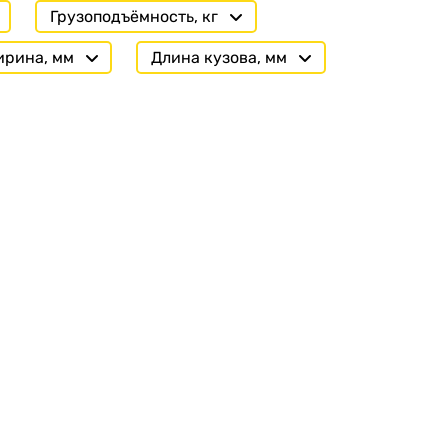
квадроциклов
Грузоподъёмность, кг
Прицепы для
рина, мм
Длина кузова, мм
гидроциклов
Прицеп для лодки ПВХ
Прицепы-автовозы
Прицепы с тормозом
Прицепы для перевозки
спецтехники
Прицепы для
снегоходов
Прицепы для
мотоциклов
Прицепы для лодок и
катеров с жестким
корпусом
Прицепы для вездехода-