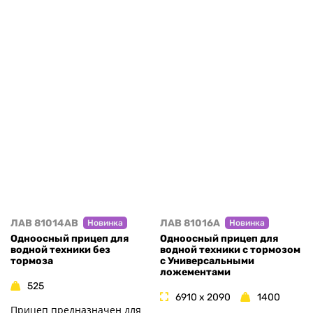
ЛАВ 81014AB
ЛАВ 81016A
Новинка
Новинка
Одноосный прицеп для
Одноосный прицеп для
водной техники без
водной техники с тормозом
тормоза
с Универсальными
ложементами
525
6910 x 2090
1400
Прицеп предназначен для