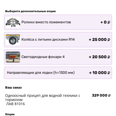
Прицепы для лодки РИБ
Прицепы для ПВХ Ротан
Выберите дополнительные опции
Прицепы для перевозки
байдарок, каноэ, САП
+
0
Ролики вместо ложементов
Запчасти
Хоз. товары
+
25 000
Колёса с литыми дисками R14
Дилеры
О заводе
+
20 500
Светодиодные фонари 4
Контакты
Тюнинг прицепов
+
10 000
Направляющие для лодки (h=1300 мм)
Получить прицеп
Статьи
Ваш заказ
Оплата
Одноосный прицеп для водной техники с
Доставка
329 000
тормозом
ЛАВ 81016
Опции