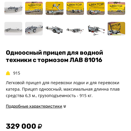
Спец. назначения
Одноосные
Двухосные
Прицепы для квадроциклов
Прицепы для гидроциклов
Прицеп для лодки ПВХ
Прицепы-автовозы
Одноосный прицеп для водной
техники с тормозом ЛАВ 81016
Прицепы с тормозом
Прицепы для перевозки
спецтехники
915
Прицепы для снегоходов
Легковой прицеп для перевозки лодки и для перевозки
Прицепы для мотоциклов
катера. Прицеп одноосный, максимальная длинна плав
средства 6,3 м., грузоподъемность - 915 кг.
Прицепы для лодок и
катеров с жестким корпусом
Подробные характеристики
Прицепы для вездехода-
болотохода
Прицепы для мотоблока
329 000