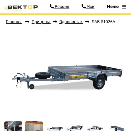
Россия
Мск
Меню
ЛАВ 81026A
Главная
Прицепы
Одноосные
Фильтр
Меню
Главная
Прицепы
Бортовые
Для водной техники