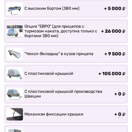
Прицепы для лодки РИБ
+
5 000
С высоким бортом (380 мм)
Прицепы для ПВХ Ротан
Прицепы для перевозки
байдарок, каноэ, САП
Опция "ЕВРО" (для прицепов с
+
26 000
тормозом наката, доступна только с
Запчасти
бортами 380 мм)
Хоз. товары
Дилеры
+
9 500
"Чехол-Вкладыш" в кузов прицепа
О заводе
Контакты
+
105 000
С пластиковой крышкой
Тюнинг прицепов
Получить прицеп
С пластиковой крышкой производства
Статьи
+
0
Швеции
Оплата
Доставка
+
0
Механизм фиксации крышки