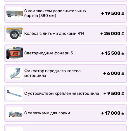
С комплектом дополнительных
+
19 500
бортов (380 мм)
+
25 000
Колёса с литыми дисками R14
+
15 500
Светодиодные фонари 3
Фиксатор переднего колеса
+
6 000
мотоцикла
+
9 500
С устройством крепления мотоцикла
+
17 000
С салазками для лодки