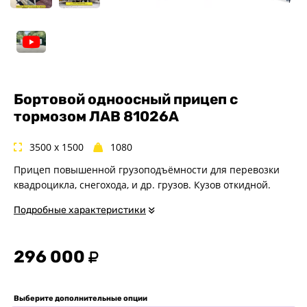
Спец. назначения
Одноосные
Двухосные
Прицепы для квадроциклов
Прицепы для гидроциклов
Бортовой одноосный прицеп с
Прицеп для лодки ПВХ
тормозом ЛАВ 81026A
Прицепы-автовозы
Прицепы с тормозом
3500 x 1500
1080
Прицепы для перевозки
Прицеп повышенной грузоподъёмности для перевозки
спецтехники
квадроцикла, снегохода, и др. грузов. Кузов откидной.
Прицепы для снегоходов
Прицепы для мотоциклов
Подробные характеристики
Прицепы для лодок и
катеров с жестким корпусом
296 000
Прицепы для вездехода-
болотохода
Прицепы для мотоблока
Выберите дополнительные опции