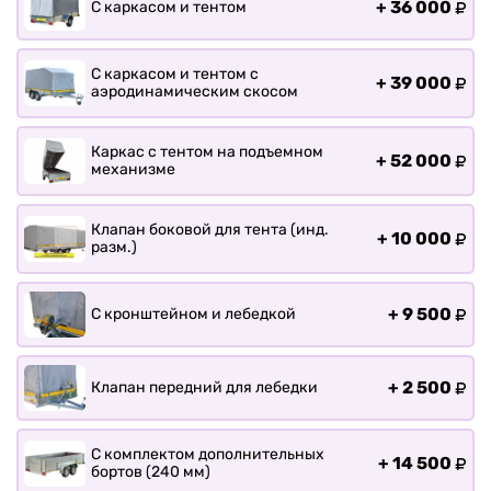
+
36 000
С каркасом и тентом
С каркасом и тентом с
+
39 000
аэродинамическим скосом
Каркас с тентом на подъемном
+
52 000
механизме
Клапан боковой для тента (инд.
+
10 000
разм.)
+
9 500
С кронштейном и лебедкой
+
2 500
Клапан передний для лебедки
С комплектом дополнительных
+
14 500
бортов (240 мм)