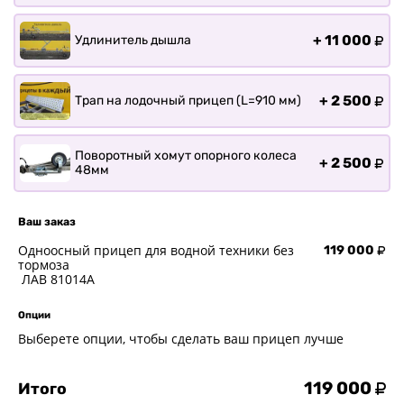
+
11 000
Удлинитель дышла
+
2 500
Трап на лодочный прицеп (L=910 мм)
Поворотный хомут опорного колеса
+
2 500
48мм
Ваш заказ
Одноосный прицеп для водной техники без
119 000
тормоза
ЛАВ 81014A
Опции
Выберете опции, чтобы сделать ваш прицеп лучше
119 000
Итого