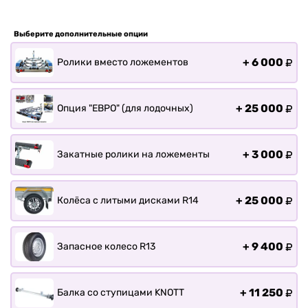
Прицепы для лодки РИБ
Прицепы для ПВХ Ротан
Выберите дополнительные опции
Прицепы для перевозки
байдарок, каноэ, САП
+
6 000
Ролики вместо ложементов
Запчасти
Хоз. товары
+
25 000
Опция "ЕВРО" (для лодочных)
Дилеры
О заводе
+
3 000
Закатные ролики на ложементы
Контакты
Тюнинг прицепов
Получить прицеп
+
25 000
Колёса с литыми дисками R14
Статьи
Оплата
+
9 400
Запасное колесо R13
Доставка
+
11 250
Балка со ступицами KNOTT