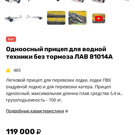
Спец. назначения
Одноосные
Двухосные
Прицепы для квадроциклов
Прицепы для гидроциклов
Хит
Прицеп для лодки ПВХ
Одноосный прицеп для водной
Прицепы-автовозы
техники без тормоза ЛАВ 81014A
Прицепы с тормозом
465
Прицепы для перевозки
спецтехники
Легковой прицеп для перевозки лодки, лодки ПВХ
Прицепы для снегоходов
(надувной лодки) и для перевозки катера. Прицеп
Прицепы для мотоциклов
одноосный, максимальная длинна плав средства 5,4 м.,
грузоподъемность - 700 кг.
Прицепы для лодок и
катеров с жестким корпусом
Подробные характеристики
Прицепы для вездехода-
болотохода
Прицепы для мотоблока
119 000