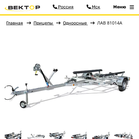
Россия
Мск
Меню
ЛАВ 81014А
Главная
Прицепы
Одноосные
Фильтр
Меню
Главная
Прицепы
Бортовые
Для водной техники