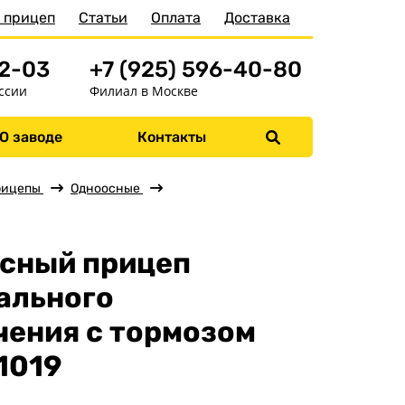
 прицеп
Статьи
Оплата
Доставка
52-03
+7 (925) 596-40-80
ссии
Филиал в Москве
О заводе
Контакты
Меню
Главная
рицепы
Одноосные
Прицепы
Бортовые
сный прицеп
Для водной техники
ального
Спец. назначения
чения с тормозом
Одноосные
1019
Двухосные
Прицепы для