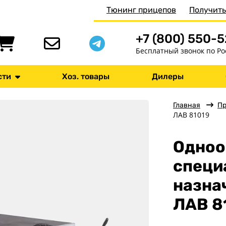
Тюнинг прицепов
Получить
+7 (800) 550-
Бесплатный звонок по Ро
сти
Хоз. товары
Дилеры
Главная
П
ЛАВ 81019
Одноо
специ
назна
ЛАВ 8