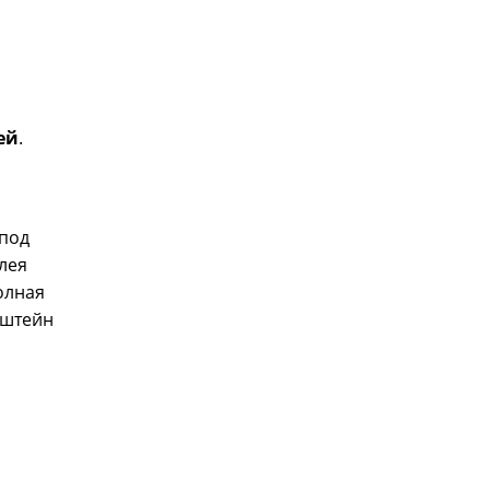
Оплата
Доставка
ей
.
 под
олея
олная
нштейн