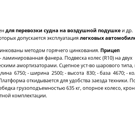
ен
для перевозки судна на воздушной подушке
и др.
которых допускается эксплуатация
легковых автомобил
цинкованы методом горячего цинкования.
Прицеп
- ламинированная фанера. Подвеска колес (R10) на двух
ескими амортизаторами. Сцепное уст-во шарового типа,
ина 6750; - ширина 2500; - высота 830; - база 4670; - к
Платформа откидывается для удобства заезда техники. П
 Лебедка грузоподъемностью 635 кг, опорное колесо, кро
артной комплектации.