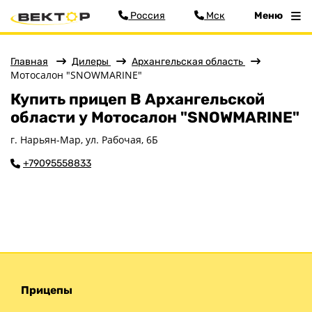
Россия
Мск
Меню
Главная
Дилеры
Архангельская область
Мотосалон "SNOWMARINE"
Меню
Купить прицеп В Архангельской
Главная
области у Мотосалон "SNOWMARINE"
Прицепы
г. Нарьян-Мар, ул. Рабочая, 6Б
Запчасти
+79095558833
Хоз. товары
Дилеры
О заводе
Контакты
Тюнинг прицепов
Получить прицеп
Статьи
Прицепы
Оплата