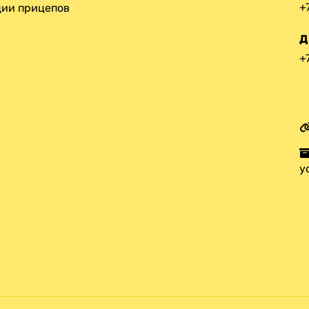
+
ии прицепов
Д
+
у