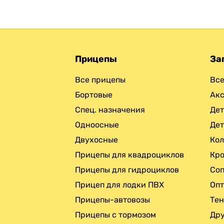
Прицепы
За
Все прицепы
Все
Бортовые
Ак
Спец. назначения
Дет
Одноосные
Дет
Двухосные
Кол
Прицепы для квадроциклов
Кро
Прицепы для гидроциклов
Соп
Прицеп для лодки ПВХ
Опт
Прицепы-автовозы
Те
Прицепы с тормозом
Дру