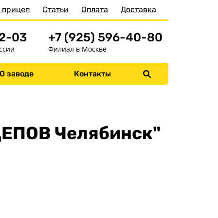
 прицеп
Статьи
Оплата
Доставка
52-03
+7 (925) 596-40-80
ссии
Филиал в Москве
Меню
О заводе
Контакты
Главная
Прицепы
Запчасти
Хоз. товары
ЦЕПОВ Челябинск"
Дилеры
О заводе
Контакты
Тюнинг прицепов
Получить прицеп