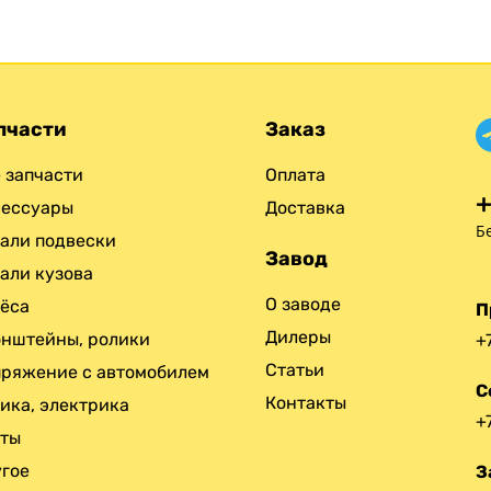
пчасти
Заказ
 запчасти
Оплата
+
сессуары
Доставка
Б
али подвески
Завод
али кузова
О заводе
ёса
П
Дилеры
нштейны, ролики
+
Статьи
ряжение с автомобилем
С
Контакты
ика, электрика
+
нты
гое
З