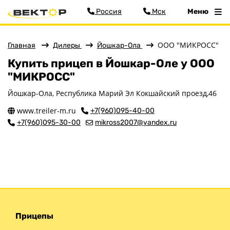
Россия
Мск
Меню
ООО "МИКРОСС"
Главная
Дилеры
Йошкар-Ола
Меню
Купить прицеп в Йошкар-Оле у ООО
"МИКРОСС"
Главная
Йошкар-Ола, Республика Марий Эл Кокшайский проезд,46
Прицепы
www.treiler-m.ru
Запчасти
+7(960)095-40-00
+7(960)095-30-00
mikross2007@yandex.ru
Хоз. товары
Дилеры
О заводе
Контакты
Тюнинг прицепов
Получить прицеп
Статьи
Прицепы
Оплата