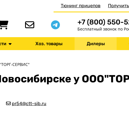
Тюнинг прицепов
Получить
+7 (800) 550-
Бесплатный звонок по Ро
сти
Хоз. товары
Дилеры
ТОРГ-СЕРВИС"
 Новосибирске у ООО"ТО
pr54@ctt-sib.ru