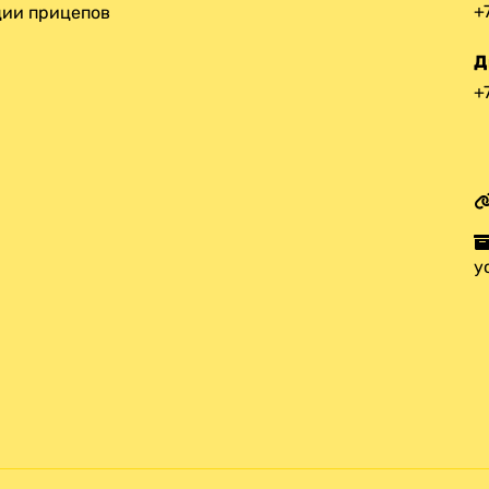
+
ии прицепов
Д
+
у