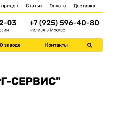
 прицеп
Статьи
Оплата
Доставка
52-03
+7 (925) 596-40-80
ссии
Филиал в Москве
Меню
О заводе
Контакты
Главная
Прицепы
Запчасти
Хоз. товары
РГ-СЕРВИС"
Дилеры
О заводе
Контакты
Тюнинг прицепов
Получить прицеп