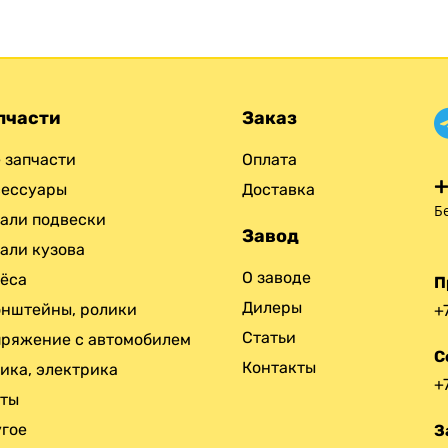
пчасти
Заказ
 запчасти
Оплата
+
сессуары
Доставка
Б
али подвески
Завод
али кузова
О заводе
ёса
П
Дилеры
нштейны, ролики
+
Статьи
ряжение с автомобилем
С
Контакты
ика, электрика
+
нты
гое
З