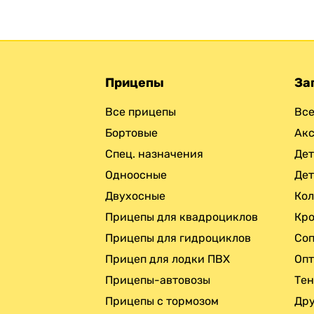
Прицепы
За
Все прицепы
Все
Бортовые
Ак
Спец. назначения
Дет
Одноосные
Дет
Двухосные
Кол
Прицепы для квадроциклов
Кро
Прицепы для гидроциклов
Соп
Прицеп для лодки ПВХ
Опт
Прицепы-автовозы
Те
Прицепы с тормозом
Дру