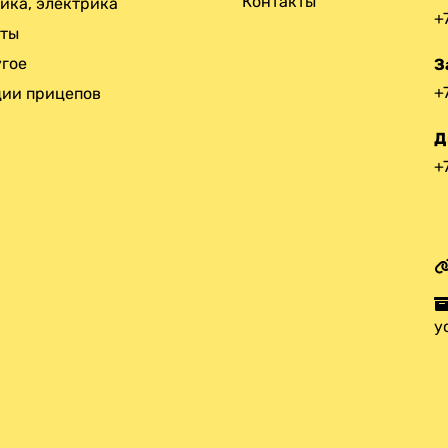
Контакты
ика, электрика
+
нты
гое
З
+
ии прицепов
Д
+
у