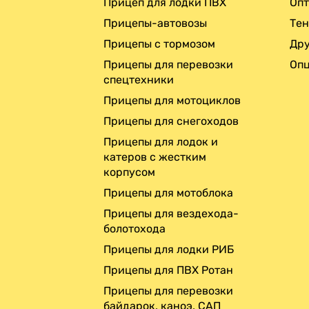
Прицеп для лодки ПВХ
Опт
Прицепы-автовозы
Те
Прицепы с тормозом
Дру
Прицепы для перевозки
Опц
спецтехники
Прицепы для мотоциклов
Прицепы для снегоходов
Прицепы для лодок и
катеров с жестким
корпусом
Прицепы для мотоблока
Прицепы для вездехода-
болотохода
Прицепы для лодки РИБ
Прицепы для ПВХ Ротан
Прицепы для перевозки
байдарок, каноэ, САП