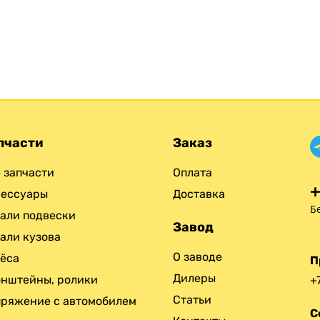
пчасти
Заказ
 запчасти
Оплата
+
сессуары
Доставка
Б
али подвески
Завод
али кузова
О заводе
ёса
П
Дилеры
нштейны, ролики
+
Статьи
ряжение с автомобилем
С