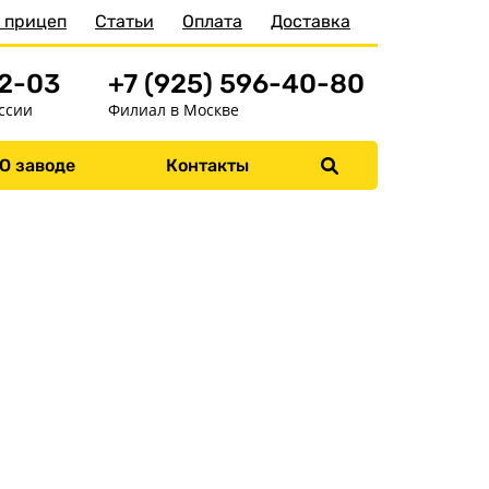
 прицеп
Статьи
Оплата
Доставка
52-03
+7 (925) 596-40-80
ссии
Филиал в Москве
Меню
О заводе
Контакты
Главная
Прицепы
Запчасти
Хоз. товары
Дилеры
О заводе
Контакты
Тюнинг прицепов
Получить прицеп