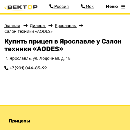
Россия
Мск
Меню
Главная
Дилеры
Ярославль
Салон техники «AODES»
Меню
Купить прицеп в Ярославле у Салон
Главная
техники «AODES»
Прицепы
г. Ярославль, ул. Лодочная, д. 18
Запчасти
+7 (901) 044-85-99
Хоз. товары
Дилеры
О заводе
Контакты
Тюнинг прицепов
Получить прицеп
Статьи
Прицепы
Оплата