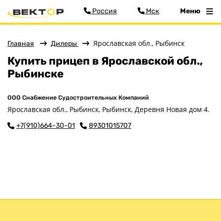
Россия
Мск
Меню
Ярославская обл., Рыбинск
Главная
Дилеры
Купить прицеп в Ярославской обл.,
Меню
Рыбинске
Главная
Прицепы
ООО Снабжение Судостроительных Компаний
Запчасти
Ярославская обл., Рыбинск, Рыбинск, Деревня Новая дом 4.
Хоз. товары
+7(910)664-30-01
89301015707
Дилеры
О заводе
Контакты
Тюнинг прицепов
Получить прицеп
Статьи
Оплата