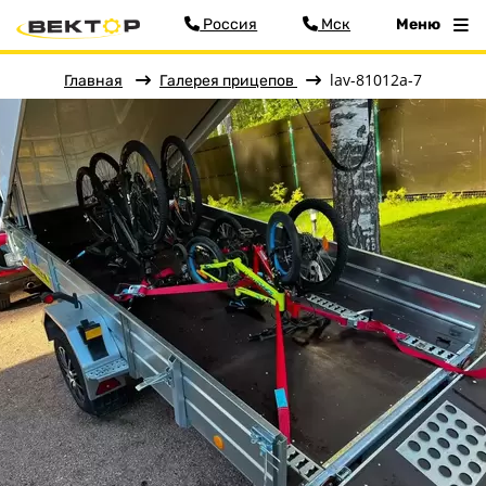
Россия
Мск
Меню
lav-81012a-7
Главная
Галерея прицепов
Меню
Главная
Прицепы
Запчасти
Хоз. товары
Дилеры
О заводе
Контакты
Тюнинг прицепов
Получить прицеп
Статьи
Оплата