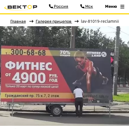
Россия
Мск
Меню
lav-81019-reclamnii
Главная
Галерея прицепов
Меню
Главная
Прицепы
Запчасти
Хоз. товары
Дилеры
О заводе
Контакты
Тюнинг прицепов
Получить прицеп
Статьи
Оплата