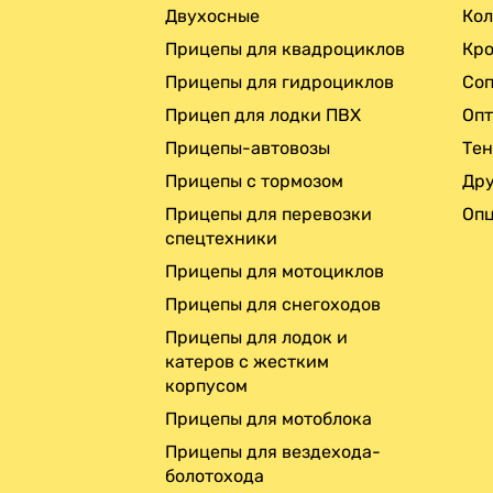
Двухосные
Кол
Прицепы для квадроциклов
Кро
Прицепы для гидроциклов
Соп
Прицеп для лодки ПВХ
Опт
Прицепы-автовозы
Те
Прицепы с тормозом
Дру
Прицепы для перевозки
Опц
спецтехники
Прицепы для мотоциклов
Прицепы для снегоходов
Прицепы для лодок и
катеров с жестким
корпусом
Прицепы для мотоблока
Прицепы для вездехода-
болотохода