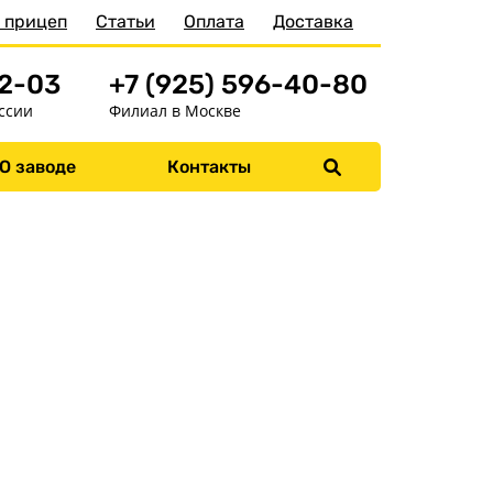
 прицеп
Статьи
Оплата
Доставка
52-03
+7 (925) 596-40-80
ссии
Филиал в Москве
Меню
О заводе
Контакты
Главная
Прицепы
Запчасти
Хоз. товары
Дилеры
О заводе
Контакты
Тюнинг прицепов
Получить прицеп