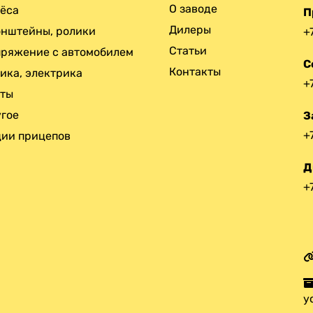
О заводе
ёса
П
Дилеры
нштейны, ролики
+
Статьи
ряжение с автомобилем
С
Контакты
ика, электрика
+
нты
гое
З
+
ии прицепов
Д
+
у