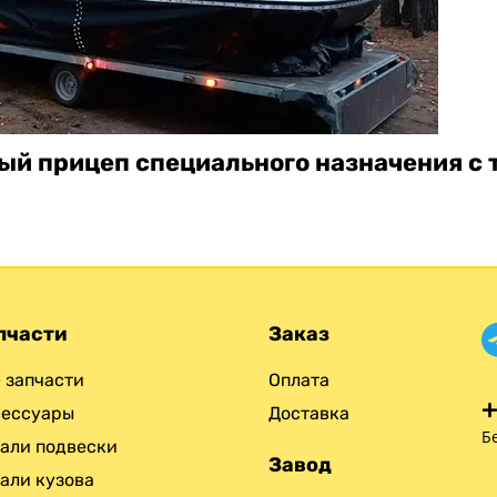
ый прицеп специального назначения с 
пчасти
Заказ
 запчасти
Оплата
+
сессуары
Доставка
Б
али подвески
Завод
али кузова