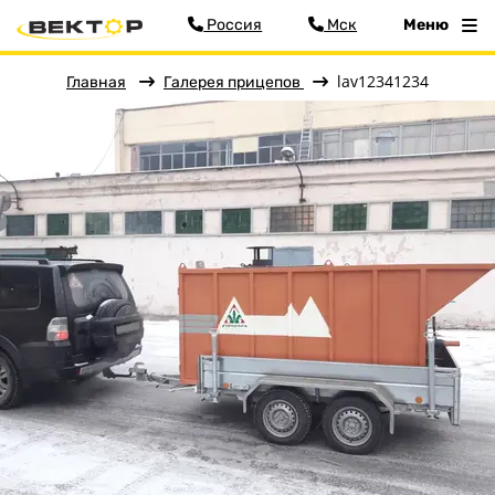
Россия
Мск
Меню
lav12341234
Главная
Галерея прицепов
Меню
Главная
Прицепы
Запчасти
Хоз. товары
Дилеры
О заводе
Контакты
Тюнинг прицепов
Получить прицеп
Статьи
Оплата