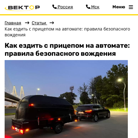
Россия
Мск
Меню
Главная
Статьи
Как ездить с прицепом на автомате: правила безопасного
вождения
Как ездить с прицепом на автомате:
Меню
правила безопасного вождения
Главная
Прицепы
Запчасти
Хоз. товары
Дилеры
О заводе
Контакты
Тюнинг прицепов
Получить прицеп