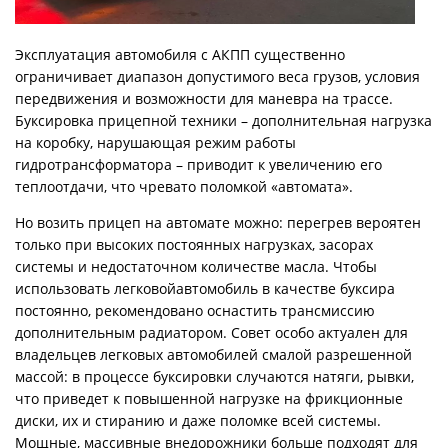
Статьи
Оплата
Эксплуатация автомобиля с АКПП существенно
Доставка
ограничивает диапазон допустимого веса грузов, условия
передвижения и возможности для маневра на трассе.
Буксировка прицепной техники – дополнительная нагрузка
на коробку, нарушающая режим работы
гидротрансформатора – приводит к увеличению его
теплоотдачи, что чревато поломкой «автомата».
Но возить прицеп на автомате можно: перегрев вероятен
только при высоких постоянных нагрузках, засорах
системы и недостаточном количестве масла. Чтобы
использовать легковойавтомобиль в качестве буксира
постоянно, рекомендовано оснастить трансмиссию
дополнительным радиатором. Совет особо актуален для
владельцев легковых автомобилей смалой разрешенной
массой: в процессе буксировки случаются натяги, рывки,
что приведет к повышенной нагрузке на фрикционные
диски, их и стиранию и даже поломке всей системы.
Мощные, массивные внедорожники больше подходят для