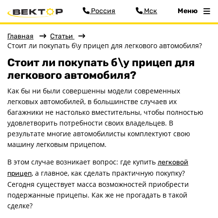
Россия
Мск
Меню
Главная
Статьи
Стоит ли покупать б\у прицеп для легкового автомобиля?
Стоит ли покупать б\у прицеп для
Меню
легкового автомобиля?
Главная
Как бы ни были совершенны модели современных
Прицепы
легковых автомобилей, в большинстве случаев их
багажники не настолько вместительны, чтобы полностью
Запчасти
удовлетворить потребности своих владельцев. В
Хоз. товары
результате многие автомобилисты комплектуют свою
Дилеры
машину легковым прицепом.
О заводе
В этом случае возникает вопрос: где купить
легковой
Контакты
, а главное, как сделать практичную покупку?
прицеп
Тюнинг прицепов
Сегодня существует масса возможностей приобрести
Получить прицеп
подержанные прицепы. Как же не прогадать в такой
сделке?
Статьи