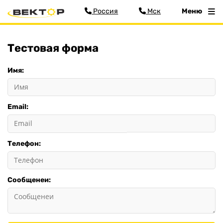
Россия
Мск
Меню
Тестовая форма
Меню
Имя:
Главная
Прицепы
Email:
Запчасти
Хоз. товары
Дилеры
Телефон:
О заводе
Контакты
Тюнинг прицепов
Сообщенеи:
Получить прицеп
Статьи
Оплата