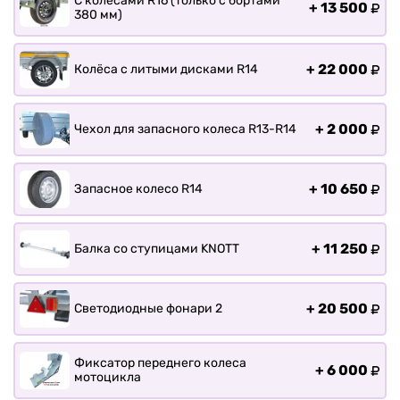
С колёсами R16 (только с бортами
+
13 500
380 мм)
+
22 000
Колёса с литыми дисками R14
+
2 000
Чехол для запасного колеса R13-R14
+
10 650
Запасное колесо R14
+
11 250
Балка со ступицами KNOTT
+
20 500
Светодиодные фонари 2
Фиксатор переднего колеса
+
6 000
мотоцикла