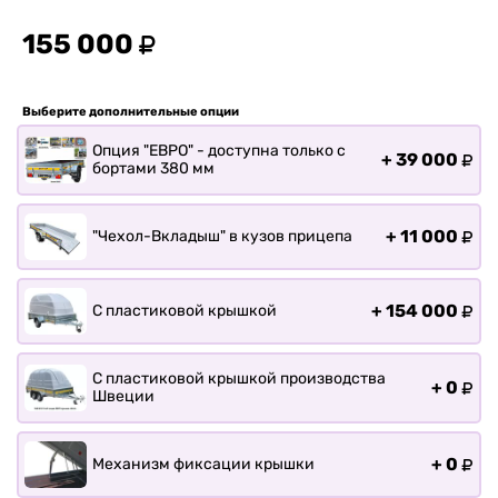
Прицепы для лодки РИБ
Прицепы для ПВХ Ротан
155 000
Прицепы для перевозки
байдарок, каноэ, САП
Выберите дополнительные опции
Запчасти
Опция "ЕВРО" - доступна только с
+
39 000
Хоз. товары
бортами 380 мм
Дилеры
О заводе
+
11 000
"Чехол-Вкладыш" в кузов прицепа
Контакты
Тюнинг прицепов
+
154 000
С пластиковой крышкой
Получить прицеп
Статьи
С пластиковой крышкой производства
Оплата
+
0
Швеции
Доставка
+
0
Механизм фиксации крышки