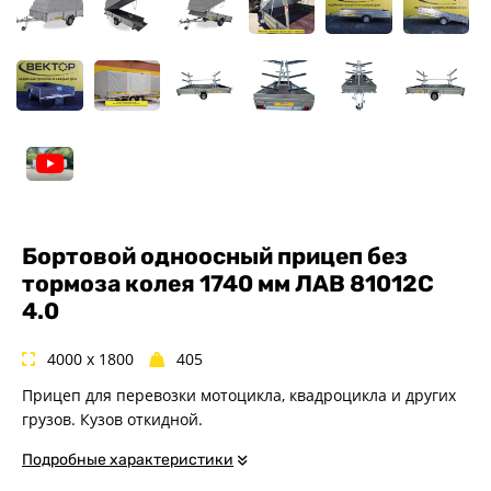
Спец. назначения
Одноосные
Двухосные
Прицепы для квадроциклов
Прицепы для гидроциклов
Прицеп для лодки ПВХ
Прицепы-автовозы
Прицепы с тормозом
Бортовой одноосный прицеп без
Прицепы для перевозки
спецтехники
тормоза колея 1740 мм ЛАВ 81012C
Прицепы для снегоходов
4.0
Прицепы для мотоциклов
4000 x 1800
405
Прицепы для лодок и
катеров с жестким корпусом
Прицеп для перевозки мотоцикла, квадроцикла и других
Прицепы для вездехода-
грузов. Кузов откидной.
болотохода
Подробные характеристики
Прицепы для мотоблока