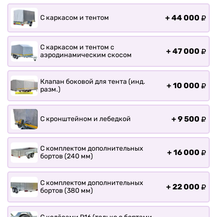
+
44 000
С каркасом и тентом
С каркасом и тентом с
+
47 000
аэродинамическим скосом
Клапан боковой для тента (инд.
+
10 000
разм.)
+
9 500
С кронштейном и лебедкой
С комплектом дополнительных
+
16 000
бортов (240 мм)
С комплектом дополнительных
+
22 000
бортов (380 мм)