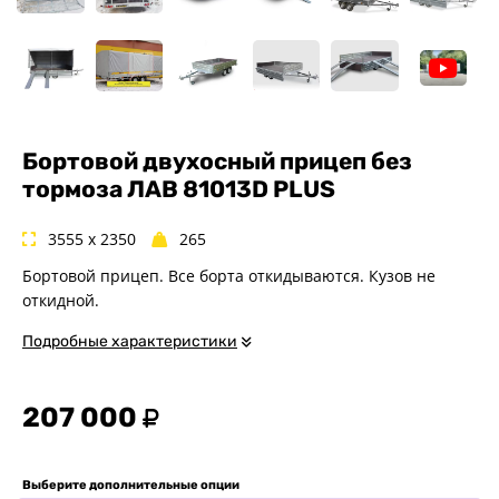
Спец. назначения
Одноосные
Двухосные
Прицепы для квадроциклов
Прицепы для гидроциклов
Бортовой двухосный прицеп без
Прицеп для лодки ПВХ
тормоза ЛАВ 81013D PLUS
Прицепы-автовозы
Прицепы с тормозом
3555 x 2350
265
Прицепы для перевозки
Бортовой прицеп. Все борта откидываются. Кузов не
спецтехники
откидной.
Прицепы для снегоходов
Подробные характеристики
Прицепы для мотоциклов
Прицепы для лодок и
катеров с жестким корпусом
207 000
Прицепы для вездехода-
болотохода
Прицепы для мотоблока
Выберите дополнительные опции