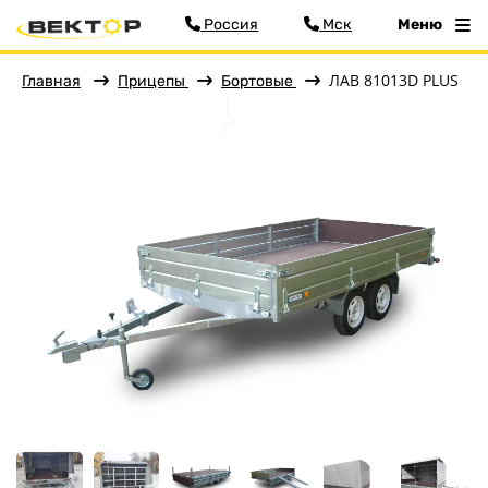
Россия
Мск
Меню
ЛАВ 81013D PLUS
Главная
Прицепы
Бортовые
Фильтр
Меню
Главная
Прицепы
Бортовые
Для водной техники