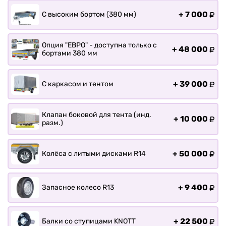
Прицепы для лодки РИБ
+
7 000
С высоким бортом (380 мм)
Прицепы для ПВХ Ротан
Прицепы для перевозки
байдарок, каноэ, САП
Опция "ЕВРО" - доступна только с
+
48 000
бортами 380 мм
Запчасти
Хоз. товары
+
39 000
С каркасом и тентом
Дилеры
О заводе
Клапан боковой для тента (инд.
Контакты
+
10 000
разм.)
Тюнинг прицепов
Получить прицеп
+
50 000
Колёса с литыми дисками R14
Статьи
Оплата
+
9 400
Запасное колесо R13
Доставка
+
22 500
Балки со ступицами KNOTT