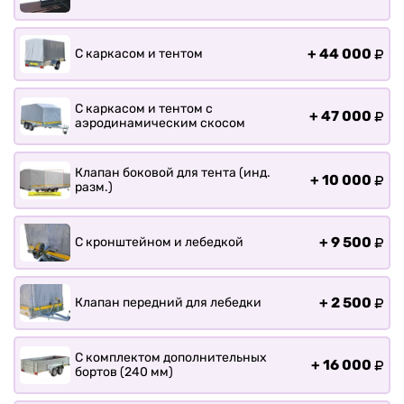
+
44 000
С каркасом и тентом
С каркасом и тентом с
+
47 000
аэродинамическим скосом
Клапан боковой для тента (инд.
+
10 000
разм.)
+
9 500
С кронштейном и лебедкой
+
2 500
Клапан передний для лебедки
С комплектом дополнительных
+
16 000
бортов (240 мм)