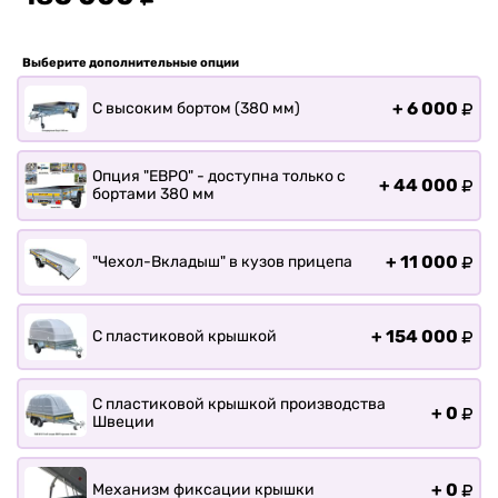
Прицепы для лодки РИБ
Прицепы для ПВХ Ротан
Выберите дополнительные опции
Прицепы для перевозки
байдарок, каноэ, САП
+
6 000
С высоким бортом (380 мм)
Запчасти
Хоз. товары
Опция "ЕВРО" - доступна только с
+
44 000
Дилеры
бортами 380 мм
О заводе
Контакты
+
11 000
"Чехол-Вкладыш" в кузов прицепа
Тюнинг прицепов
Получить прицеп
+
154 000
С пластиковой крышкой
Статьи
Оплата
С пластиковой крышкой производства
Доставка
+
0
Швеции
+
0
Механизм фиксации крышки