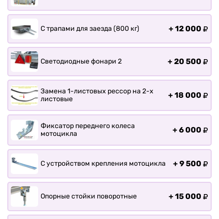
+
12 000
С трапами для заезда (800 кг)
+
20 500
Светодиодные фонари 2
Замена 1-листовых рессор на 2-х
+
18 000
листовые
Фиксатор переднего колеса
+
6 000
мотоцикла
+
9 500
С устройством крепления мотоцикла
+
15 000
Опорные стойки поворотные