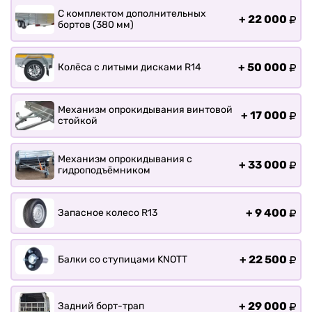
С комплектом дополнительных
+
22 000
бортов (380 мм)
+
50 000
Колёса с литыми дисками R14
Механизм опрокидывания винтовой
+
17 000
стойкой
Механизм опрокидывания с
+
33 000
гидроподъёмником
+
9 400
Запасное колесо R13
+
22 500
Балки со ступицами KNOTT
+
29 000
Задний борт-трап