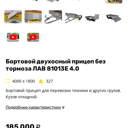
Спец. назначения
Одноосные
Двухосные
Прицепы для квадроциклов
Прицепы для гидроциклов
Прицеп для лодки ПВХ
Прицепы-автовозы
Прицепы с тормозом
Бортовой двухосный прицеп без
Прицепы для перевозки
тормоза ЛАВ 81013E 4.0
спецтехники
Прицепы для снегоходов
4000 x 1800
327
Прицепы для мотоциклов
Бортовой прицеп для перевозки техники и других грузов.
Прицепы для лодок и
Кузов откидной.
катеров с жестким корпусом
Подробные характеристики
Прицепы для вездехода-
болотохода
Прицепы для мотоблока
185 000