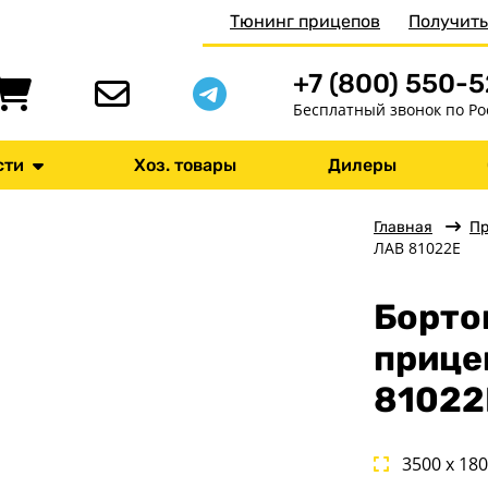
Тюнинг прицепов
Получить
+7 (800) 550-
Бесплатный звонок по Ро
сти
Хоз. товары
Дилеры
Главная
П
ЛАВ 81022E
Борто
прице
81022
3500 x 18