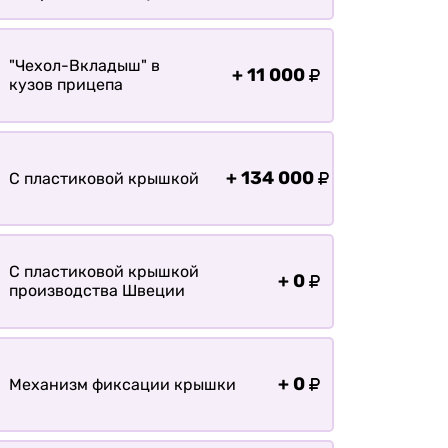
болотохода
Прицепы для мотоблока
Прицепы для лодки РИБ
"Чехол-Вкладыш" в
+
11 000
кузов прицепа
Прицепы для ПВХ Ротан
Прицепы для перевозки
байдарок, каноэ, САП
+
134 000
С пластиковой крышкой
Запчасти
Хоз. товары
Дилеры
С пластиковой крышкой
+
0
производства Швеции
О заводе
Контакты
Тюнинг прицепов
+
0
Механизм фиксации крышки
Получить прицеп
Статьи