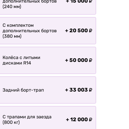
+
15 000
дополнительных бортов
(240 мм)
С комплектом
+
20 500
дополнительных бортов
(380 мм)
Колёса с литыми
+
50 000
дисками R14
+
33 003
Задний борт-трап
С трапами для заезда
+
12 000
(800 кг)