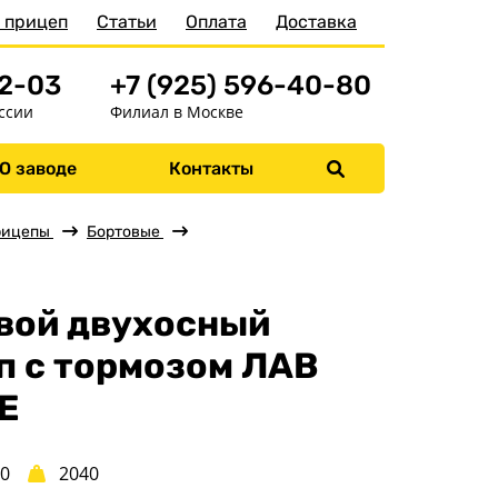
 прицеп
Статьи
Оплата
Доставка
52-03
+7 (925) 596-40-80
ссии
Филиал в Москве
О заводе
Контакты
Меню
Главная
рицепы
Бортовые
Прицепы
Бортовые
вой двухосный
Для водной техники
п с тормозом ЛАВ
Спец. назначения
E
Одноосные
Двухосные
00
2040
Прицепы для