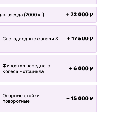
+
72 000
ля заезда (2000 кг)
+
17 500
Светодиодные фонари 3
Фиксатор переднего
+
6 000
колеса мотоцикла
Опорные стойки
+
15 000
поворотные