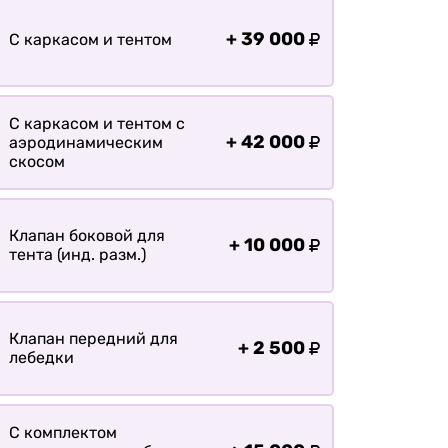
Оплата
Доставка
+
39 000
С каркасом и тентом
С каркасом и тентом с
+
42 000
аэродинамическим
скосом
Клапан боковой для
+
10 000
тента (инд. разм.)
Клапан передний для
+
2 500
лебедки
С комплектом