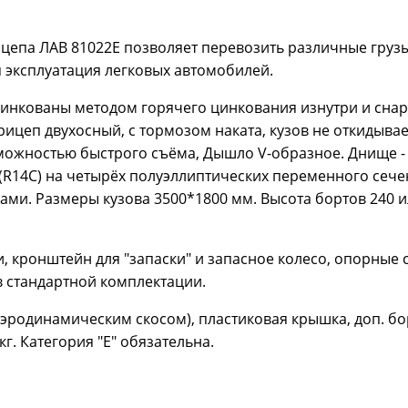
цепа ЛАВ 81022Е позволяет перевозить различные груз
я эксплуатация легковых автомобилей.
инкованы методом горячего цинкования изнутри и снар
рицеп двухосный, с тормозом наката, кузов не откидывае
зможностью быстрого съёма, Дышло V-образное. Днище -
(R14С) на четырёх полуэллиптических переменного сече
ами. Размеры кузова 3500*1800 мм. Высота бортов 240 и
 кронштейн для "запаски" и запасное колесо, опорные 
 в стандартной комплектации.
 аэродинамическим скосом), пластиковая крышка, доп. бо
кг. Категория "Е" обязательна.