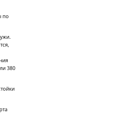
ы по
ужи.
тся,
ния
ли 380
стойки
рта