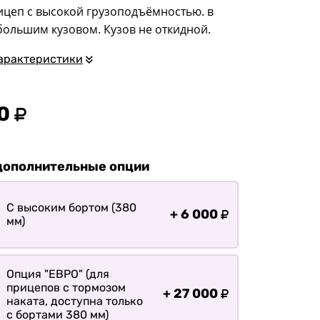
квадроциклов
ицеп с высокой грузоподъёмностью. в
большим кузовом. Кузов не откидной.
Прицепы для
гидроциклов
арактеристики
Прицеп для лодки ПВХ
Прицепы-автовозы
0
Прицепы с тормозом
Прицепы для перевозки
спецтехники
дополнительные опции
Прицепы для
снегоходов
С высоким бортом (380
+
6 000
Прицепы для
мм)
мотоциклов
Прицепы для лодок и
катеров с жестким
Опция "ЕВРО" (для
корпусом
прицепов с тормозом
+
27 000
наката, доступна только
Прицепы для вездехода-
с бортами 380 мм)