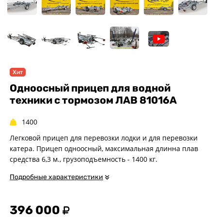
Спец. назначения
Одноосные
Двухосные
Прицепы для квадроциклов
Прицепы для гидроциклов
Прицеп для лодки ПВХ
Хит
Прицепы-автовозы
Одноосный прицеп для водной
Прицепы с тормозом
техники с тормозом ЛАВ 81016A
Прицепы для перевозки
спецтехники
1400
Прицепы для снегоходов
Легковой прицеп для перевозки лодки и для перевозки
Прицепы для мотоциклов
катера. Прицеп одноосный, максимальная длинна плав
средства 6,3 м., грузоподъемность - 1400 кг.
Прицепы для лодок и
катеров с жестким корпусом
Подробные характеристики
Прицепы для вездехода-
болотохода
Прицепы для мотоблока
396 000