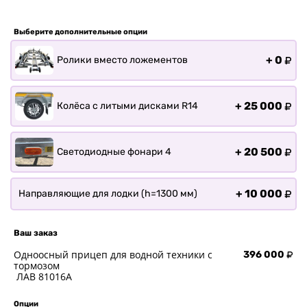
Прицепы для лодки РИБ
Прицепы для ПВХ Ротан
Выберите дополнительные опции
Прицепы для перевозки
байдарок, каноэ, САП
+
0
Ролики вместо ложементов
Запчасти
Хоз. товары
+
25 000
Колёса с литыми дисками R14
Дилеры
О заводе
+
20 500
Светодиодные фонари 4
Контакты
Тюнинг прицепов
+
10 000
Направляющие для лодки (h=1300 мм)
Получить прицеп
Статьи
Оплата
Ваш заказ
Доставка
Одноосный прицеп для водной техники с
396 000
тормозом
ЛАВ 81016A
Опции