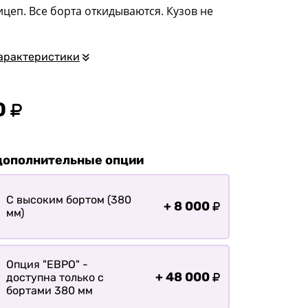
квадроциклов
цеп. Все борта откидываются. Кузов не
Прицепы для
гидроциклов
арактеристики
Прицеп для лодки ПВХ
Прицепы-автовозы
0
Прицепы с тормозом
Прицепы для перевозки
спецтехники
дополнительные опции
Прицепы для
снегоходов
С высоким бортом (380
+
8 000
Прицепы для
мм)
мотоциклов
Прицепы для лодок и
катеров с жестким
Опция "ЕВРО" -
корпусом
+
48 000
доступна только с
бортами 380 мм
Прицепы для вездехода-