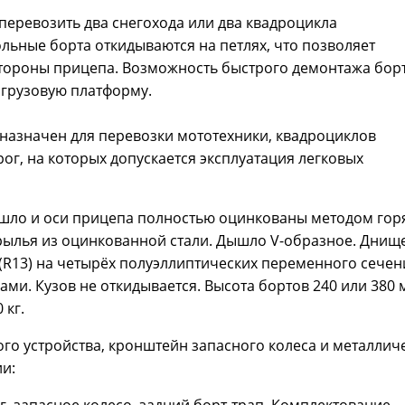
перевозить два снегохода или два квадроцикла
льные борта откидываются на петлях, что позволяет
стороны прицепа. Возможность быстрого демонтажа бор
 грузовую платформу.
дназначен для перевозки мототехники, квадроциклов
рог, на которых допускается эксплуатация легковых
ышло и оси прицепа полностью оцинкованы методом гор
рылья из оцинкованной стали. Дышло V-образное. Днище
(R13) на четырёх полуэллиптических переменного сечен
ми. Кузов не откидывается. Высота бортов 240 или 380 
 кг.
го устройства, кронштейн запасного колеса и металлич
ии:
 кг, запасное колесо, задний борт-трап. Комплектование