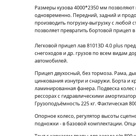
Размеры кузова 4000*2350 мм позволяют 
одновременно. Передний, задний и продо
производить погрузку-выгрузку с любой 
позволяет превратить бортовой прицеп в
Легковой прицеп лав 81013D 4.0 plus пре
снегоходов и др. грузов по всем видам до
автомобилей.
Прицеп двухосный, без тормоза. Рама, д
цинкования изнутри и снаружи. Борта и к
ламинированная фанера. Подвеска колес 
рессорах с гидравлическими амортизатора
Грузоподъёмность 225 кг. Фактическая 800
Опорное колесо, регулятор высоты сцепно
подножки - в базовой комплектации. Опц
Тент с каркасом,трапы для заезда г/п 800