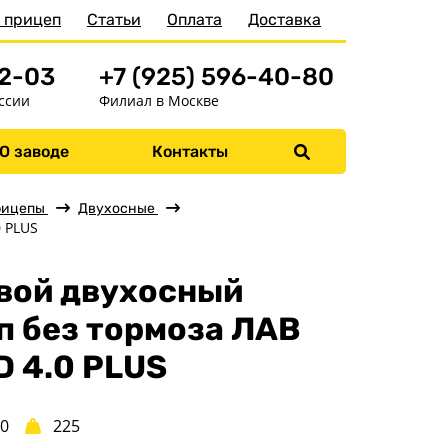
 прицеп
Статьи
Оплата
Доставка
52-03
+7 (925) 596-40-80
ссии
Филиал в Москве
О заводе
Контакты
Меню
Главная
рицепы
Двухосные
0 PLUS
Прицепы
Бортовые
вой двухосный
Для водной техники
п без тормоза ЛАВ
Спец. назначения
D 4.0 PLUS
Одноосные
Двухосные
50
225
Прицепы для