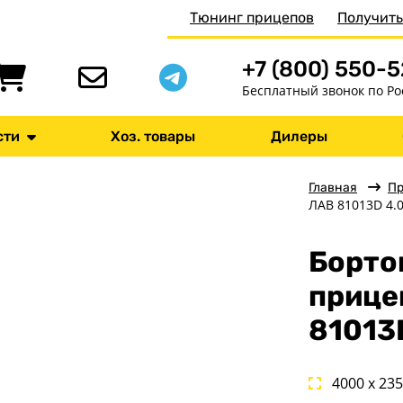
Тюнинг прицепов
Получить
+7 (800) 550-
Бесплатный звонок по Ро
сти
Хоз. товары
Дилеры
Главная
П
ЛАВ 81013D 4.
Борто
прице
81013
4000 x 23