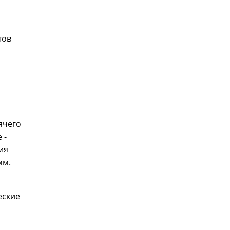
тов
ячего
 -
ия
мм.
еские