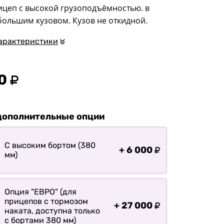
квадроциклов
ицеп с высокой грузоподъёмностью. в
большим кузовом. Кузов не откидной.
Прицепы для
гидроциклов
арактеристики
Прицеп для лодки ПВХ
Прицепы-автовозы
0
Прицепы с тормозом
Прицепы для перевозки
спецтехники
дополнительные опции
Прицепы для
снегоходов
С высоким бортом (380
+
6 000
Прицепы для
мм)
мотоциклов
Прицепы для лодок и
катеров с жестким
Опция "ЕВРО" (для
корпусом
прицепов с тормозом
+
27 000
наката, доступна только
Прицепы для вездехода-
с бортами 380 мм)