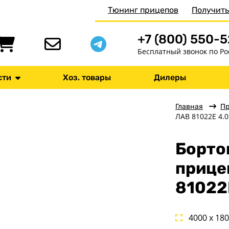
Тюнинг прицепов
Получить
+7 (800) 550-
Бесплатный звонок по Ро
сти
Хоз. товары
Дилеры
Главная
П
ЛАВ 81022E 4.0
Борто
прице
81022
4000 x 18