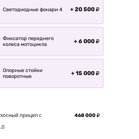
+
20 500
Светодиодные фонари 4
Фиксатор переднего
+
6 000
колеса мотоцикла
Опорные стойки
+
15 000
поворотные
ухосный прицеп с
468 000
.0