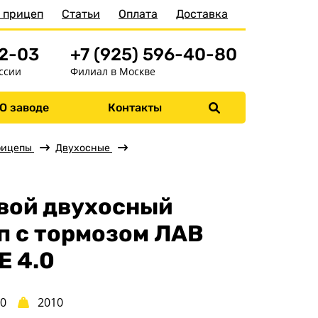
 прицеп
Статьи
Оплата
Доставка
52-03
+7 (925) 596-40-80
ссии
Филиал в Москве
О заводе
Контакты
Меню
Главная
рицепы
Двухосные
Прицепы
Бортовые
вой двухосный
Для водной техники
п с тормозом ЛАВ
Спец. назначения
E 4.0
Одноосные
Двухосные
00
2010
Прицепы для