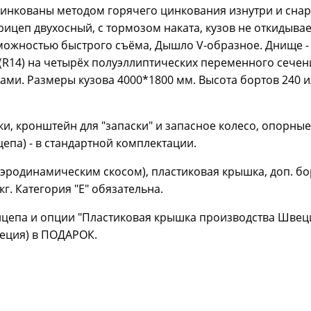
инкованы методом горячего цинкования изнутри и снар
рицеп двухосный, с тормозом наката, кузов не откидывае
зможностью быстрого съёма, Дышло V-образное. Днище -
(R14) на четырёх полуэллиптических переменного сечен
ами. Размеры кузова 4000*1800 мм. Высота бортов 240 и
и, кронштейн для "запаски" и запасное колесо, опорные
епа) - в стандартной комплектации.
 аэродинамическим скосом), пластиковая крышка, доп. бо
кг. Категория "Е" обязательна.
цепа и опции "Пластиковая крышка производства Швеци
еция) в ПОДАРОК.