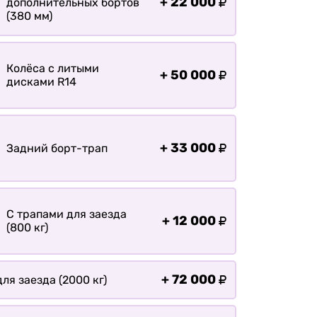
+
22 000
дополнительных бортов
(380 мм)
Колёса с литыми
+
50 000
дисками R14
+
33 000
Задний борт-трап
С трапами для заезда
+
12 000
(800 кг)
+
72 000
ля заезда (2000 кг)