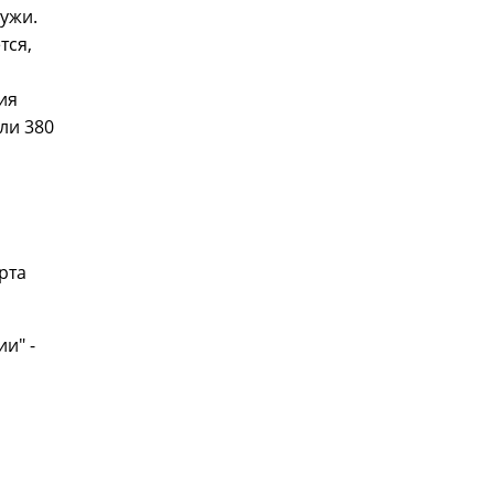
ужи.
тся,
ия
ли 380
рта
и" -