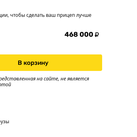
ции, чтобы сделать ваш прицеп лучше
468 000
В корзину
редставленная на сайте, не является
ртой
рузы