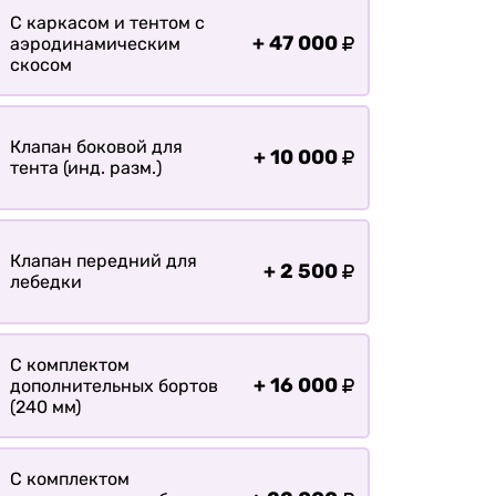
Оплата
С каркасом и тентом с
Доставка
+
47 000
аэродинамическим
скосом
Клапан боковой для
+
10 000
тента (инд. разм.)
Клапан передний для
+
2 500
лебедки
С комплектом
+
16 000
дополнительных бортов
(240 мм)
С комплектом