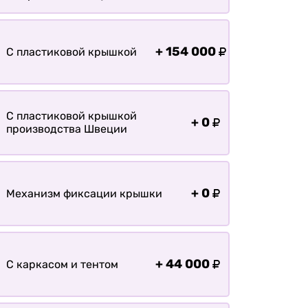
болотохода
Прицепы для мотоблока
Прицепы для лодки РИБ
+
154 000
С пластиковой крышкой
Прицепы для ПВХ Ротан
Прицепы для перевозки
байдарок, каноэ, САП
С пластиковой крышкой
+
0
производства Швеции
Запчасти
Хоз. товары
Дилеры
+
0
Механизм фиксации крышки
О заводе
Контакты
Тюнинг прицепов
+
44 000
С каркасом и тентом
Получить прицеп
Статьи