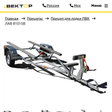
Россия
Мск
Меню
Главная
Прицепы
Прицеп для лодки ПВХ
ЛАВ 81015B
Фильтр
Меню
Главная
Прицепы
Бортовые
Для водной техники
Спец. назначения