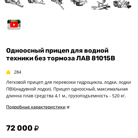
Одноосные
Двухосные
Прицепы для квадроциклов
Прицепы для гидроциклов
Прицеп для лодки ПВХ
Прицепы-автовозы
Одноосный прицеп для водной
техники без тормоза ЛАВ 81015B
Прицепы с тормозом
Прицепы для перевозки
спецтехники
284
Прицепы для снегоходов
Легковой прицеп для перевозки гидроцикла, лодки, лодки
ПВХ(надувной лодки). Прицеп одноосный, максимальная
Прицепы для мотоциклов
длинна плав средства 4,1 м., грузоподъемность - 520 кг.
Прицепы для лодок и
катеров с жестким корпусом
Подробные характеристики
Прицепы для вездехода-
болотохода
Прицепы для мотоблока
72 000
Прицепы для лодки РИБ