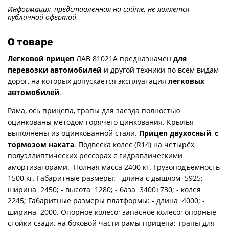
Информация, представленная на сайте, не является
публичной офертой
О товаре
Легковой прицеп
ЛАВ 81021А предназначен
для
перевозки автомобилей
и другой техники по всем видам
дорог, на которых допускается эксплуатация
легковых
автомобилей
.
Рама, ось прицепа, трапы для заезда полностью
оцинкованы методом горячего цинкования. Крылья
выполнены из оцинкованной стали.
Прицеп двухосный
,
с
тормозом наката
. Подвеска колес (R14) на четырёх
полуэллиптических рессорах с гидравлическими
амортизаторами. Полная масса 2400 кг. Грузоподъёмность
1500 кг. Габаритные размеры: - длина с дышлом 5925; -
ширина 2450; - высота 1280; - база 3400+730; - колея
2245; Габаритные размеры платформы: - длина 4000; -
ширина 2000. Опорное колесо; запасное колесо; опорные
стойки сзади, на боковой части рамы прицепа; трапы для