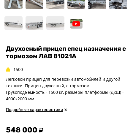
Прицеп для лодки ПВХ
Прицепы-автовозы
Прицепы с тормозом
Прицепы для перевозки
спецтехники
Прицепы для снегоходов
Двухосный прицеп спец назначения с
Прицепы для мотоциклов
тормозом ЛАВ 81021A
Прицепы для лодок и
катеров с жестким корпусом
1500
Прицепы для вездехода-
Легковой прицеп для перевозки автомобилей и другой
болотохода
техники. Прицеп двухосный, с тормозом.
Прицепы для мотоблока
Грузоподъёмность - 1500 кг, размеры платформы (ДхШ) -
Прицепы для лодки РИБ
4000х2000 мм.
Прицепы для ПВХ Ротан
Подробные характеристики
Прицепы для перевозки
байдарок, каноэ, САП
548 000
Запчасти