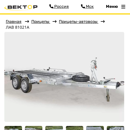
Россия
Мск
Меню
Главная
Прицепы
Прицепы-автовозы
ЛАВ 81021А
Фильтр
Меню
Главная
Прицепы
Бортовые
Для водной техники
Спец. назначения
Одноосные
Двухосные
Прицепы для квадроциклов
Прицепы для гидроциклов