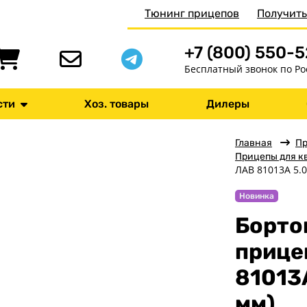
Тюнинг прицепов
Получить
+7 (800) 550-
Бесплатный звонок по Ро
сти
Хоз. товары
Дилеры
Главная
П
Прицепы для к
ЛАВ 81013A 5.0
Новинка
Борто
прице
81013A
мм)