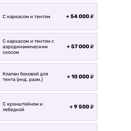
болотохода
Прицепы для мотоблока
+
54 000
С каркасом и тентом
Прицепы для лодки РИБ
Прицепы для ПВХ Ротан
Прицепы для перевозки
С каркасом и тентом с
байдарок, каноэ, САП
+
57 000
аэродинамическим
скосом
Запчасти
Хоз. товары
Клапан боковой для
Дилеры
+
10 000
тента (инд. разм.)
О заводе
Контакты
С кронштейном и
Тюнинг прицепов
+
9 500
лебедкой
Получить прицеп
Статьи