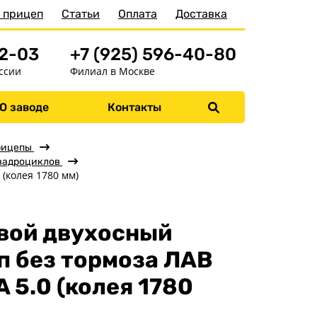
 прицеп
Статьи
Оплата
Доставка
52-03
+7 (925) 596-40-80
ссии
Филиал в Москве
О заводе
Контакты
Меню
Главная
рицепы
вадроциклов
Прицепы
 (колея 1780 мм)
Бортовые
Для водной техники
вой двухосный
Спец. назначения
п без тормоза ЛАВ
Одноосные
 5.0 (колея 1780
Двухосные
Прицепы для