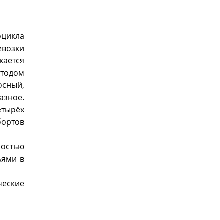
оцикла
евозки
кается
етодом
осный,
азное.
етырёх
бортов
ностью
ьями в
ческие