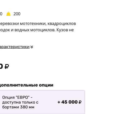
квадроциклов
Прицепы для
00
200
гидроциклов
перевозки мототехники, квадроциклов
Прицеп для лодки ПВХ
лодок и водных мотоциклов. Кузов не
Прицепы-автовозы
Прицепы с тормозом
арактеристики
Прицепы для перевозки
спецтехники
Прицепы для
0
снегоходов
Прицепы для
мотоциклов
дополнительные опции
Прицепы для лодок и
катеров с жестким
Опция "ЕВРО" -
корпусом
+
45 000
доступна только с
бортами 380 мм
Прицепы для вездехода-