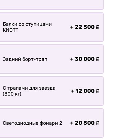
Балки со ступицами
+
22 500
KNOTT
+
30 000
Задний борт-трап
С трапами для заезда
+
12 000
(800 кг)
+
20 500
Светодиодные фонари 2