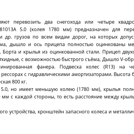
яют перевозить два снегохода или четыре квадр
81013А 5.0 (колея 1780 мм) предназначен для пер
и др. грузов по всем видам дорог, на которых допус
Рама, дышло и ось прицепа полностью оцинкованы м
. Борта и крылья из оцинкованной стали. Прицеп двух
откидные, с возможностью быстрого съёма, Дышло V-обр
инированная фанера. Подвеска колес (R13) на ч
 рессорах с гидравлическими амортизаторами. Высота 
ская 800 кг.
5.0, но имеет меньшую колею (1780 мм), крылья пол
0 мм с каждой стороны, то есть расстояние между крыл
ого устройства, кронштейн запасного колеса и металли