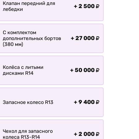
Оплата
Клапан передний для
+
2 500
лебедки
Доставка
С комплектом
+
27 000
дополнительных бортов
(380 мм)
Колёса с литыми
+
50 000
дисками R14
+
9 400
Запасное колесо R13
Чехол для запасного
+
2 000
колеса R13-R14