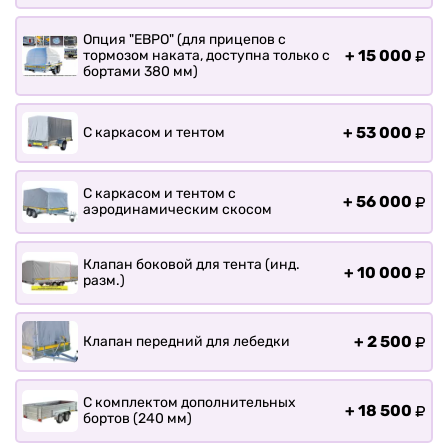
Прицепы для лодки РИБ
Прицепы для ПВХ Ротан
Опция "ЕВРО" (для прицепов с
+
15 000
тормозом наката, доступна только с
Прицепы для перевозки
бортами 380 мм)
байдарок, каноэ, САП
Запчасти
+
53 000
С каркасом и тентом
Хоз. товары
Дилеры
С каркасом и тентом с
+
56 000
О заводе
аэродинамическим скосом
Контакты
Тюнинг прицепов
Клапан боковой для тента (инд.
+
10 000
разм.)
Получить прицеп
Статьи
Оплата
+
2 500
Клапан передний для лебедки
Доставка
С комплектом дополнительных
+
18 500
бортов (240 мм)