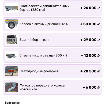
С комплектом дополнительных
+
26 000
бортов (380 мм)
+
50 000
Колёса с литыми дисками R14
+
29 000
Задний борт-трап
+
12 000
С трапами для заезда (800 кг)
+
20 500
Светодиодные фонари 4
Фиксатор переднего колеса
+
6 000
мотоцикла
Ваш заказ