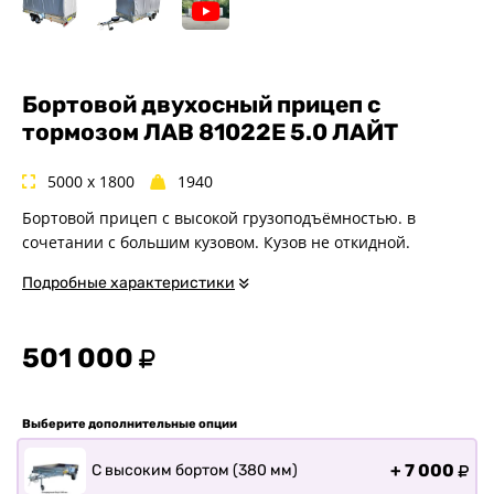
Спец. назначения
Одноосные
Двухосные
Прицепы для квадроциклов
Бортовой двухосный прицеп с
тормозом ЛАВ 81022E 5.0 ЛАЙТ
Прицепы для гидроциклов
Прицеп для лодки ПВХ
5000 x 1800
1940
Прицепы-автовозы
Бортовой прицеп с высокой грузоподъёмностью. в
Прицепы с тормозом
сочетании с большим кузовом. Кузов не откидной.
Прицепы для перевозки
спецтехники
Подробные характеристики
Прицепы для снегоходов
Прицепы для мотоциклов
501 000
Прицепы для лодок и
катеров с жестким корпусом
Прицепы для вездехода-
Выберите дополнительные опции
болотохода
Прицепы для мотоблока
+
7 000
С высоким бортом (380 мм)