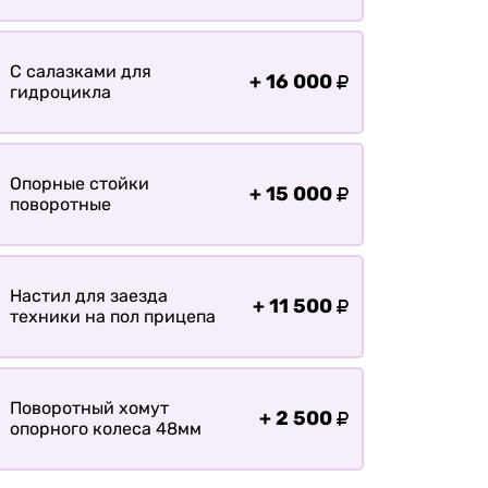
С салазками для
+
16 000
гидроцикла
Опорные стойки
+
15 000
поворотные
Настил для заезда
+
11 500
техники на пол прицепа
Поворотный хомут
+
2 500
опорного колеса 48мм