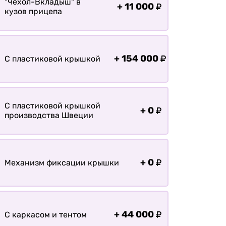
болотохода
"Чехол-Вкладыш" в
+
11 000
кузов прицепа
Прицепы для мотоблока
Прицепы для лодки РИБ
Прицепы для ПВХ Ротан
+
154 000
С пластиковой крышкой
Прицепы для перевозки
байдарок, каноэ, САП
Запчасти
С пластиковой крышкой
+
0
Хоз. товары
производства Швеции
Дилеры
О заводе
+
0
Механизм фиксации крышки
Контакты
Тюнинг прицепов
Получить прицеп
Статьи
+
44 000
С каркасом и тентом