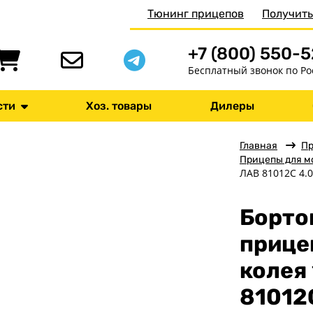
Тюнинг прицепов
Получить
+7 (800) 550-
Бесплатный звонок по Ро
сти
Хоз. товары
Дилеры
Главная
П
Прицепы для 
ЛАВ 81012С 4.0
Борто
прице
колея
81012