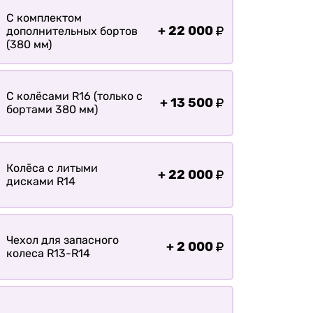
С комплектом
+
22 000
дополнительных бортов
(380 мм)
С колёсами R16 (только с
+
13 500
бортами 380 мм)
Колёса с литыми
+
22 000
дисками R14
Чехол для запасного
+
2 000
колеса R13-R14