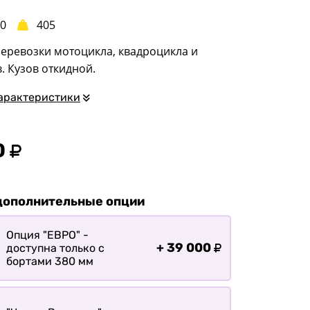
квадроциклов
00
405
Прицепы для
гидроциклов
еревозки мотоцикла, квадроцикла и
Прицеп для лодки ПВХ
в. Кузов откидной.
Прицепы-автовозы
арактеристики
Прицепы с тормозом
Прицепы для перевозки
0
спецтехники
Прицепы для
снегоходов
дополнительные опции
Прицепы для
мотоциклов
Опция "ЕВРО" -
Прицепы для лодок и
+
39 000
доступна только с
катеров с жестким
бортами 380 мм
корпусом
Прицепы для вездехода-