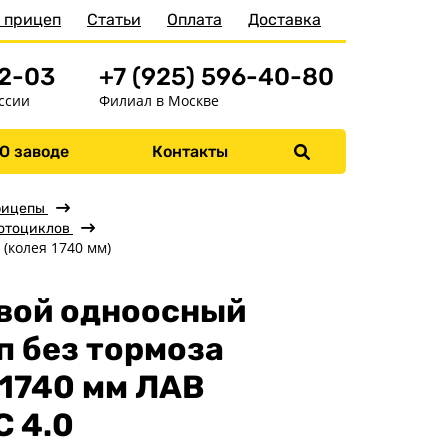
 прицеп
Статьи
Оплата
Доставка
52-03
+7 (925) 596-40-80
ссии
Филиал в Москве
О заводе
Контакты
Меню
Главная
рицепы
мотоциклов
Прицепы
 (колея 1740 мм)
Бортовые
вой одноосный
Для водной техники
п без тормоза
Спец. назначения
Одноосные
 1740 мм ЛАВ
Двухосные
C 4.0
Прицепы для