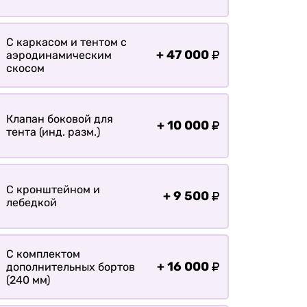
Оплата
Доставка
С каркасом и тентом с
+
47 000
аэродинамическим
скосом
Клапан боковой для
+
10 000
тента (инд. разм.)
С кронштейном и
+
9 500
лебедкой
С комплектом
+
16 000
дополнительных бортов
(240 мм)