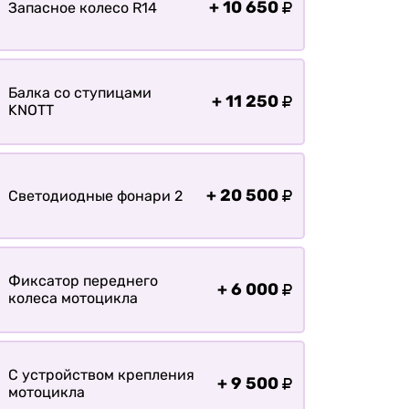
+
10 650
Запасное колесо R14
Балка со ступицами
+
11 250
KNOTT
+
20 500
Светодиодные фонари 2
Фиксатор переднего
+
6 000
колеса мотоцикла
С устройством крепления
+
9 500
мотоцикла