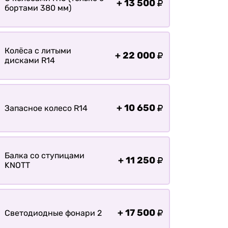
+
13 500
бортами 380 мм)
Колёса с литыми
+
22 000
дисками R14
+
10 650
Запасное колесо R14
Балка со ступицами
+
11 250
KNOTT
+
17 500
Светодиодные фонари 2