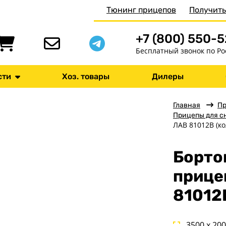
Тюнинг прицепов
Получить
+7 (800) 550-
Бесплатный звонок по Ро
сти
Хоз. товары
Дилеры
Главная
П
Прицепы для с
ЛАВ 81012B (ко
Борто
прице
81012B
3500 x 20