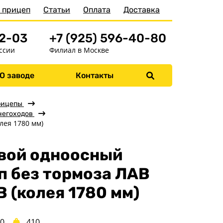
 прицеп
Статьи
Оплата
Доставка
52-03
+7 (925) 596-40-80
ссии
Филиал в Москве
О заводе
Контакты
Меню
Главная
рицепы
негоходов
Прицепы
лея 1780 мм)
Бортовые
вой одноосный
Для водной техники
п без тормоза ЛАВ
Спец. назначения
Одноосные
 (колея 1780 мм)
Двухосные
Прицепы для
00
410