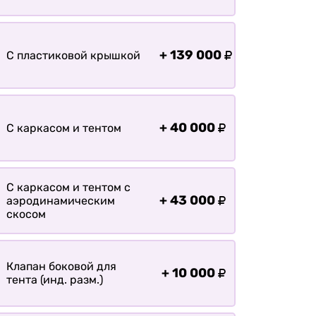
болотохода
Прицепы для мотоблока
Прицепы для лодки РИБ
+
139 000
С пластиковой крышкой
Прицепы для ПВХ Ротан
Прицепы для перевозки
байдарок, каноэ, САП
+
40 000
С каркасом и тентом
Запчасти
Хоз. товары
Дилеры
С каркасом и тентом с
+
43 000
аэродинамическим
О заводе
скосом
Контакты
Тюнинг прицепов
Клапан боковой для
+
10 000
Получить прицеп
тента (инд. разм.)
Статьи