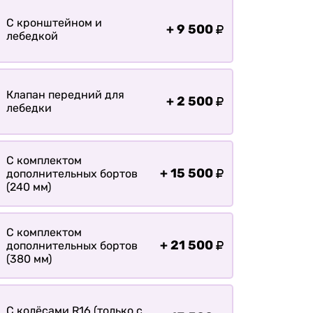
Оплата
С кронштейном и
Доставка
+
9 500
лебедкой
Клапан передний для
+
2 500
лебедки
С комплектом
+
15 500
дополнительных бортов
(240 мм)
С комплектом
+
21 500
дополнительных бортов
(380 мм)
С колёсами R16 (только с