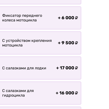
Фиксатор переднего
+
6 000
колеса мотоцикла
С устройством крепления
+
9 500
мотоцикла
+
17 000
С салазками для лодки
С салазками для
+
16 000
гидроцикла