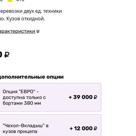
квадроциклов
еревозки двух ед. техники
Прицепы для
. Кузов откидной.
гидроциклов
Прицеп для лодки ПВХ
арактеристики
Прицепы-автовозы
Прицепы с тормозом
0
Прицепы для перевозки
спецтехники
Прицепы для
дополнительные опции
снегоходов
Прицепы для
Опция "ЕВРО" -
+
39 000
мотоциклов
доступна только с
бортами 380 мм
Прицепы для лодок и
катеров с жестким
корпусом
"Чехол-Вкладыш" в
+
12 000
Прицепы для вездехода-
кузов прицепа