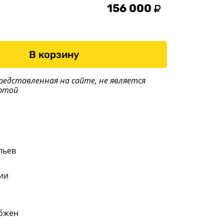
156 000
В корзину
редставленная на сайте, не является
ртой
льев
ии
абжен