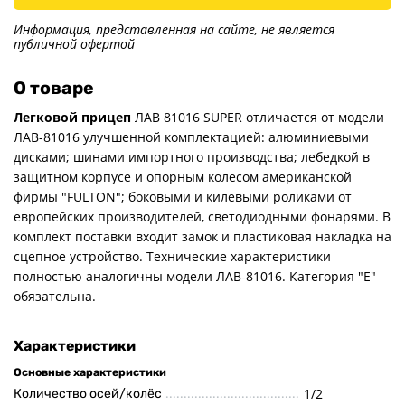
Прицепы для ПВХ Ротан
Информация, представленная на сайте, не является
Прицепы для перевозки
публичной офертой
байдарок, каноэ, САП
Запчасти
О товаре
Хоз. товары
Легковой прицеп
ЛАВ 81016 SUPER отличается от модели
Дилеры
ЛАВ-81016 улучшенной комплектацией: алюминиевыми
дисками; шинами импортного производства; лебедкой в
О заводе
защитном корпусе и опорным колесом американской
Контакты
фирмы "FULTON"; боковыми и килевыми роликами от
Тюнинг прицепов
европейских производителей, светодиодными фонарями. В
комплект поставки входит замок и пластиковая накладка на
Получить прицеп
сцепное устройство. Технические характеристики
Статьи
полностью аналогичны модели ЛАВ-81016. Категория "Е"
Оплата
обязательна.
Доставка
Характеристики
Основные характеристики
1/2
Количество осей/колёс