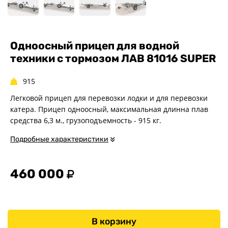
Одноосные
Двухосные
Прицепы для квадроциклов
Одноосный прицеп для водной
Прицепы для гидроциклов
техники с тормозом ЛАВ 81016 SUPER
Прицеп для лодки ПВХ
Прицепы-автовозы
915
Прицепы с тормозом
Легковой прицеп для перевозки лодки и для перевозки
Прицепы для перевозки
катера. Прицеп одноосный, максимальная длинна плав
спецтехники
средства 6,3 м., грузоподъемность - 915 кг.
Прицепы для снегоходов
Подробные характеристики
Прицепы для мотоциклов
Прицепы для лодок и
катеров с жестким корпусом
460 000
Прицепы для вездехода-
болотохода
Прицепы для мотоблока
Прицепы для лодки РИБ
В корзину