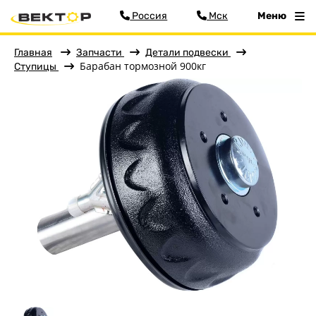
Россия
Мск
Меню
Главная
Запчасти
Детали подвески
Барабан тормозной 900кг
Ступицы
Фильтр
Меню
Главная
Прицепы
Запчасти
Аксессуары
Детали подвески
Детали кузова
Колёса
Кронштейны, ролики
Сопряжение с автомобилем