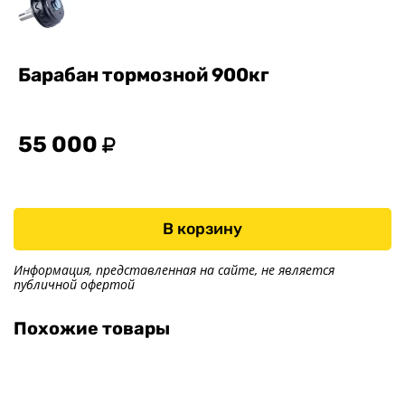
Оптика, электрика
Тенты
Другое
Барабан тормозной 900кг
Хоз. товары
Дилеры
55 000
О заводе
Контакты
Тюнинг прицепов
Получить прицеп
В корзину
Статьи
Информация, представленная на сайте, не является
Оплата
публичной офертой
Доставка
Похожие товары