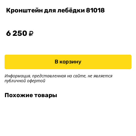
Тенты
Кронштейн для лебёдки 81018
Другое
Хоз. товары
6 250
Дилеры
О заводе
Контакты
В корзину
Тюнинг прицепов
Получить прицеп
Информация, представленная на сайте, не является
Статьи
публичной офертой
Оплата
Похожие товары
Доставка