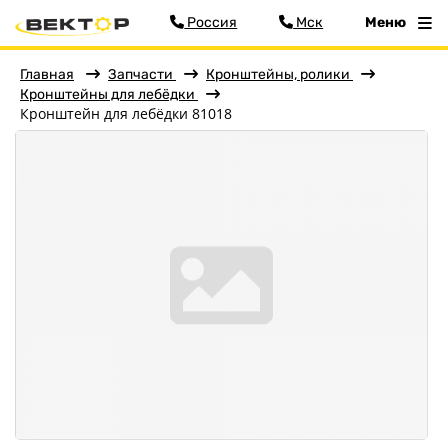
Россия
Мск
Меню
Главная
Запчасти
Кронштейны, ролики
Фильтр
Кронштейны для лебёдки
Кронштейн для лебёдки 81018
Меню
Главная
Прицепы
Запчасти
Аксессуары
Детали подвески
Детали кузова
Колёса
Кронштейны, ролики
Сопряжение с автомобилем
Оптика, электрика