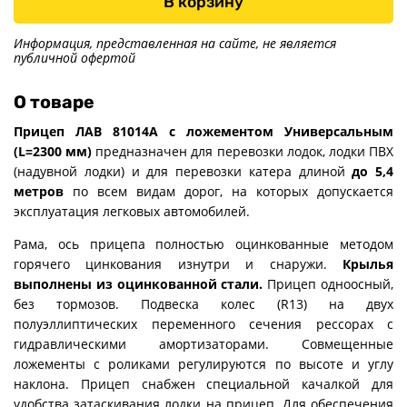
В корзину
Информация, представленная на сайте, не является
публичной офертой
О товаре
Прицеп ЛАВ 81014А с ложементом Универсальным
(L=2300 мм)
предназначен для перевозки лодок, лодки ПВХ
(надувной лодки) и для перевозки катера длиной
до 5,4
метров
по всем видам дорог, на которых допускается
эксплуатация легковых автомобилей.
Рама, ось прицепа полностью оцинкованные методом
горячего цинкования изнутри и снаружи.
Крылья
выполнены из оцинкованной стали.
Прицеп одноосный,
без тормозов. Подвеска колес (R13) на двух
полуэллиптических переменного сечения рессорах с
гидравлическими амортизаторами. Совмещенные
ложементы с роликами регулируются по высоте и углу
наклона. Прицеп снабжен специальной качалкой для
удобства затаскивания лодки на прицеп. Для обеспечения