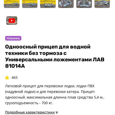
Спец. назначения
Одноосные
Двухосные
Прицепы для квадроциклов
Прицепы для гидроциклов
Прицеп для лодки ПВХ
Новинка
Прицепы-автовозы
Одноосный прицеп для водной
техники без тормоза с
Прицепы с тормозом
Универсальными ложементами ЛАВ
Прицепы для перевозки
спецтехники
81014A
Прицепы для снегоходов
465
Прицепы для мотоциклов
Легковой прицеп для перевозки лодки, лодки ПВХ
Прицепы для лодок и
катеров с жестким корпусом
(надувной лодки) и для перевозки катера. Прицеп
одноосный, максимальная длинна плав средства 5,4 м.,
Прицепы для вездехода-
грузоподъемность - 700 кг.
болотохода
Прицепы для мотоблока
Подробные характеристики