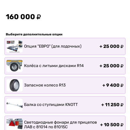
Прицепы для лодки РИБ
Прицепы для ПВХ Ротан
160 000
Прицепы для перевозки
байдарок, каноэ, САП
Выберите дополнительные опции
Запчасти
Хоз. товары
+
25 000
Опция "ЕВРО" (для лодочных)
Дилеры
О заводе
+
25 000
Колёса с литыми дисками R14
Контакты
Тюнинг прицепов
Получить прицеп
+
9 400
Запасное колесо R13
Статьи
Оплата
+
11 250
Балка со ступицами KNOTT
Доставка
Светодиодные фонари для прицепов
+
10 500
ЛАВ с 81014 по 81015С