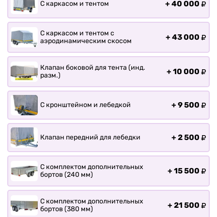
+
40 000
С каркасом и тентом
С каркасом и тентом с
+
43 000
аэродинамическим скосом
Клапан боковой для тента (инд.
+
10 000
разм.)
+
9 500
С кронштейном и лебедкой
+
2 500
Клапан передний для лебедки
С комплектом дополнительных
+
15 500
бортов (240 мм)
С комплектом дополнительных
+
21 500
бортов (380 мм)