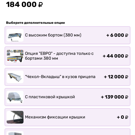
Прицепы для лодки РИБ
184 000
Прицепы для ПВХ Ротан
Прицепы для перевозки
Выберите дополнительные опции
байдарок, каноэ, САП
+
6 000
С высоким бортом (380 мм)
Запчасти
Хоз. товары
Дилеры
Опция "ЕВРО" - доступна только с
+
44 000
бортами 380 мм
О заводе
Контакты
+
12 000
"Чехол-Вкладыш" в кузов прицепа
Тюнинг прицепов
Получить прицеп
Статьи
+
139 000
С пластиковой крышкой
Оплата
Доставка
+
0
Механизм фиксации крышки