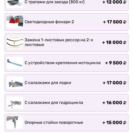
+
12 000
С трапами для заезда (800 кг)
+
17 500
Светодиодные фонари 2
Замена 1-листовых рессор на 2-х
+
18 000
листовые
+
9 500
С устройством крепления мотоцикла
+
17 000
С салазками для лодки
+
16 000
С салазками для гидроцикла
+
15 000
Опорные стойки поворотные