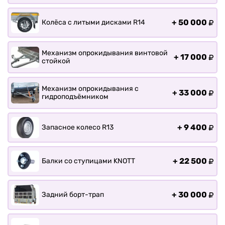
+
50 000
Колёса с литыми дисками R14
Механизм опрокидывания винтовой
+
17 000
стойкой
Механизм опрокидывания с
+
33 000
гидроподъёмником
+
9 400
Запасное колесо R13
+
22 500
Балки со ступицами KNOTT
+
30 000
Задний борт-трап