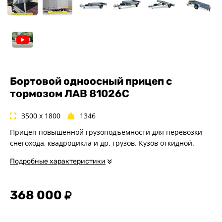
Спец. назначения
Одноосные
Двухосные
Прицепы для квадроциклов
Прицепы для гидроциклов
Прицеп для лодки ПВХ
Бортовой одноосный прицеп с
Прицепы-автовозы
тормозом ЛАВ 81026C
Прицепы с тормозом
Прицепы для перевозки
3500 x 1800
1346
спецтехники
Прицеп повышенной грузоподъёмности для перевозки
Прицепы для снегоходов
снегохода, квадроцикла и др. грузов. Кузов откидной.
Прицепы для мотоциклов
Подробные характеристики
Прицепы для лодок и
катеров с жестким корпусом
Прицепы для вездехода-
368 000
болотохода
Прицепы для мотоблока