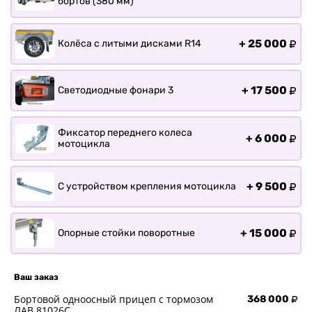
бортов (380 мм)
+
25 000
Колёса с литыми дисками R14
+
17 500
Светодиодные фонари 3
Фиксатор переднего колеса
+
6 000
мотоцикла
+
9 500
С устройством крепления мотоцикла
+
15 000
Опорные стойки поворотные
Ваш заказ
Бортовой одноосный прицеп с тормозом
368 000
ЛАВ 81026C