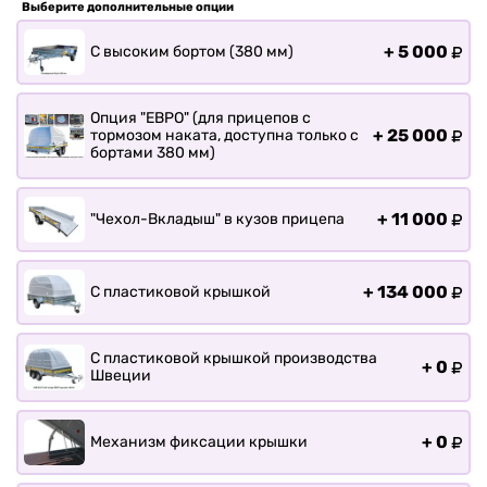
Прицепы для лодки РИБ
Выберите дополнительные опции
Прицепы для ПВХ Ротан
+
5 000
С высоким бортом (380 мм)
Прицепы для перевозки
байдарок, каноэ, САП
Опция "ЕВРО" (для прицепов с
Запчасти
+
25 000
тормозом наката, доступна только с
бортами 380 мм)
Хоз. товары
Дилеры
О заводе
+
11 000
"Чехол-Вкладыш" в кузов прицепа
Контакты
Тюнинг прицепов
+
134 000
С пластиковой крышкой
Получить прицеп
Статьи
С пластиковой крышкой производства
+
0
Оплата
Швеции
Доставка
+
0
Механизм фиксации крышки