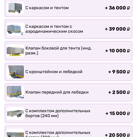
+
36 000
С каркасом и тентом
С каркасом и тентом с
+
39 000
аэродинамическим скосом
Клапан боковой для тента (инд.
+
10 000
разм.)
+
9 500
С кронштейном и лебедкой
+
2 500
Клапан передний для лебедки
С комплектом дополнительных
+
15 000
бортов (240 мм)
С комплектом дополнительных
+
20 500