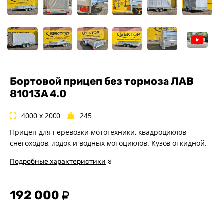
Спец. назначения
Одноосные
Двухосные
Прицепы для квадроциклов
Прицепы для гидроциклов
Прицеп для лодки ПВХ
Бортовой прицеп без тормоза ЛАВ
Прицепы-автовозы
81013A 4.0
Прицепы с тормозом
4000 x 2000
245
Прицепы для перевозки
спецтехники
Прицеп для перевозки мототехники, квадроциклов
Прицепы для снегоходов
снегоходов, лодок и водных мотоциклов. Кузов откидной.
Прицепы для мотоциклов
Подробные характеристики
Прицепы для лодок и
катеров с жестким корпусом
Прицепы для вездехода-
192 000
болотохода
Прицепы для мотоблока