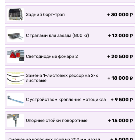
+
30 000
Задний борт-трап
+
12 000
С трапами для заезда (800 кг)
+
20 500
Светодиодные фонари 2
Замена 1-листовых рессор на 2-х
+
18 000
листовые
+
9 500
С устройством крепления мотоцикла
+
15 000
Опорные стойки поворотные
+
5 000
Смещение колёсных осей на 200 мм назад