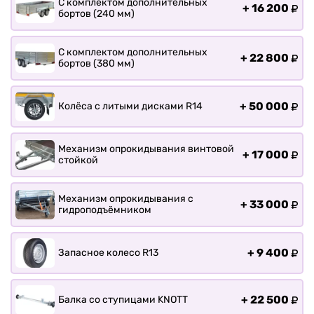
С комплектом дополнительных
+
16 200
бортов (240 мм)
С комплектом дополнительных
+
22 800
бортов (380 мм)
+
50 000
Колёса с литыми дисками R14
Механизм опрокидывания винтовой
+
17 000
стойкой
Механизм опрокидывания с
+
33 000
гидроподъёмником
+
9 400
Запасное колесо R13
+
22 500
Балка со ступицами KNOTT