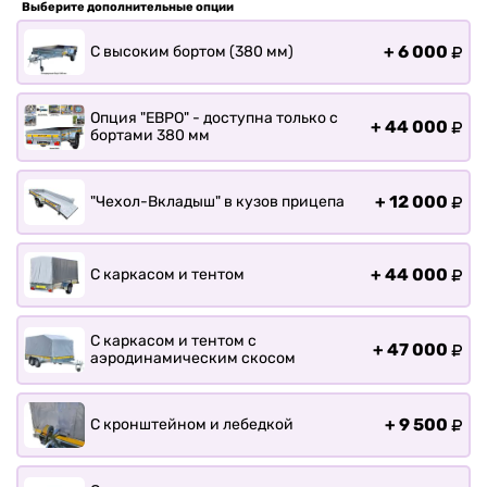
Прицепы для лодки РИБ
Выберите дополнительные опции
Прицепы для ПВХ Ротан
+
6 000
С высоким бортом (380 мм)
Прицепы для перевозки
байдарок, каноэ, САП
Опция "ЕВРО" - доступна только с
+
44 000
Запчасти
бортами 380 мм
Хоз. товары
Дилеры
+
12 000
"Чехол-Вкладыш" в кузов прицепа
О заводе
Контакты
+
44 000
С каркасом и тентом
Тюнинг прицепов
Получить прицеп
С каркасом и тентом с
Статьи
+
47 000
аэродинамическим скосом
Оплата
Доставка
+
9 500
С кронштейном и лебедкой