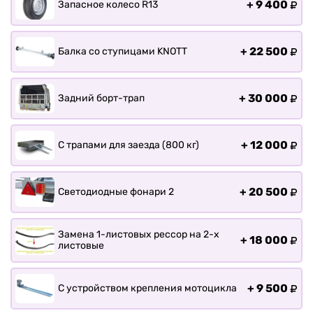
+
9 400
Запасное колесо R13
+
22 500
Балка со ступицами KNOTT
+
30 000
Задний борт-трап
+
12 000
С трапами для заезда (800 кг)
+
20 500
Светодиодные фонари 2
Замена 1-листовых рессор на 2-х
+
18 000
листовые
+
9 500
С устройством крепления мотоцикла