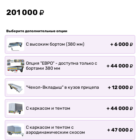
Прицепы для лодки РИБ
201 000
Прицепы для ПВХ Ротан
Прицепы для перевозки
байдарок, каноэ, САП
Выберите дополнительные опции
Запчасти
+
6 000
С высоким бортом (380 мм)
Хоз. товары
Дилеры
Опция "ЕВРО" - доступна только с
О заводе
+
44 000
бортами 380 мм
Контакты
Тюнинг прицепов
+
12 000
"Чехол-Вкладыш" в кузов прицепа
Получить прицеп
Статьи
Оплата
+
44 000
С каркасом и тентом
Доставка
С каркасом и тентом с
+
47 000
аэродинамическим скосом