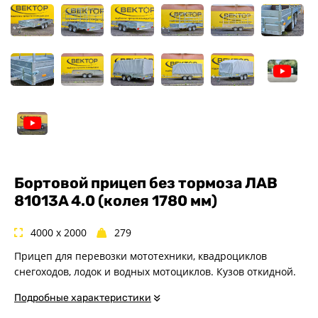
Спец. назначения
Одноосные
Двухосные
Прицепы для квадроциклов
Прицепы для гидроциклов
Прицеп для лодки ПВХ
Прицепы-автовозы
Прицепы с тормозом
Прицепы для перевозки
спецтехники
Бортовой прицеп без тормоза ЛАВ
81013A 4.0 (колея 1780 мм)
Прицепы для снегоходов
Прицепы для мотоциклов
4000 x 2000
279
Прицепы для лодок и
катеров с жестким корпусом
Прицеп для перевозки мототехники, квадроциклов
Прицепы для вездехода-
снегоходов, лодок и водных мотоциклов. Кузов откидной.
болотохода
Подробные характеристики
Прицепы для мотоблока