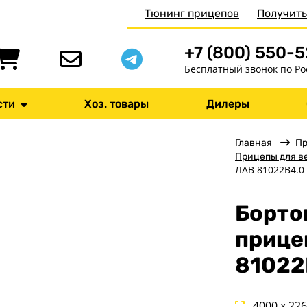
Тюнинг прицепов
Получить
+7 (800) 550-
Бесплатный звонок по Ро
сти
Хоз. товары
Дилеры
Главная
П
Прицепы для в
ЛАВ 81022B4.0
Борто
прице
81022
4000 x 22