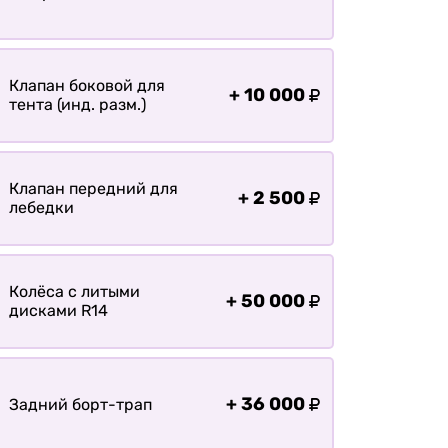
болотохода
Прицепы для мотоблока
Прицепы для лодки РИБ
Клапан боковой для
+
10 000
Прицепы для ПВХ Ротан
тента (инд. разм.)
Прицепы для перевозки
байдарок, каноэ, САП
Клапан передний для
Запчасти
+
2 500
лебедки
Хоз. товары
Дилеры
Колёса с литыми
О заводе
+
50 000
дисками R14
Контакты
Тюнинг прицепов
Получить прицеп
+
36 000
Задний борт-трап
Статьи