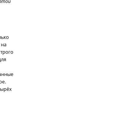
ртой
лько
 на
строго
для
ванные
ое.
тырёх