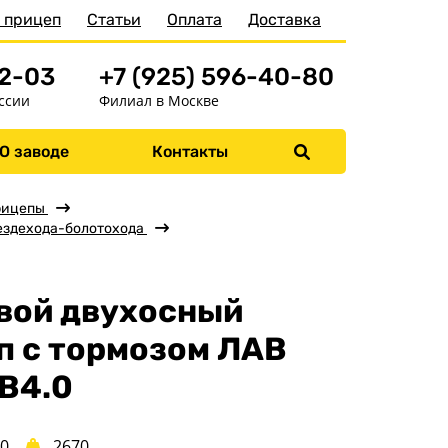
 прицеп
Статьи
Оплата
Доставка
52-03
+7 (925) 596-40-80
ссии
Филиал в Москве
О заводе
Контакты
Меню
Главная
рицепы
ездехода-болотохода
Прицепы
Бортовые
вой двухосный
Для водной техники
п с тормозом ЛАВ
Спец. назначения
Одноосные
B4.0
Двухосные
Прицепы для
60
2670