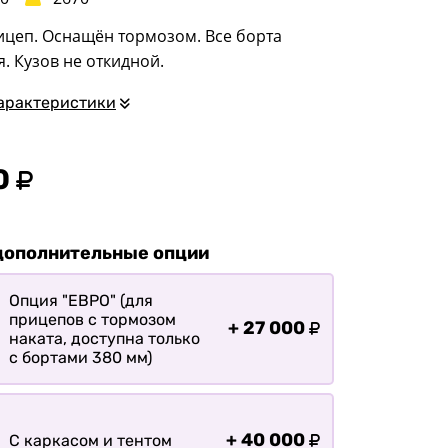
квадроциклов
ицеп. Оснащён тормозом. Все борта
Прицепы для
. Кузов не откидной.
гидроциклов
Прицеп для лодки ПВХ
арактеристики
Прицепы-автовозы
Прицепы с тормозом
0
Прицепы для перевозки
спецтехники
Прицепы для
дополнительные опции
снегоходов
Прицепы для
Опция "ЕВРО" (для
прицепов с тормозом
мотоциклов
+
27 000
наката, доступна только
Прицепы для лодок и
с бортами 380 мм)
катеров с жестким
корпусом
Прицепы для вездехода-
+
40 000
С каркасом и тентом