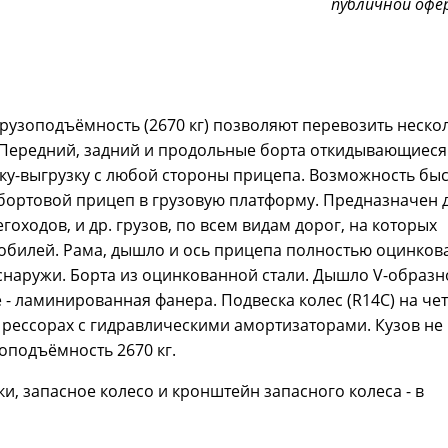
публичной офе
рузоподъёмность (2670 кг) позволяют перевозить неско
 Передний, задний и продольные борта откидывающиеся
зку-выгрузку с любой стороны прицепа. Возможность бы
бортовой прицеп в грузовую платформу. Предназначен 
оходов, и др. грузов, по всем видам дорог, на которых
мобилей. Рама, дышло и ось прицепа полностью оцинко
снаружи. Борта из оцинкованной стали. Дышло V-образн
- ламинированная фанера. Подвеска колес (R14С) на че
рессорах с гидравлическими амортизаторами. Кузов не
зоподъёмность 2670 кг.
, запасное колесо и кронштейн запасного колеса - в