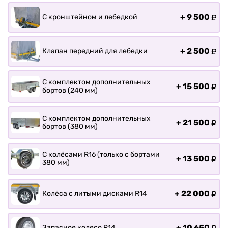
+
9 500
С кронштейном и лебедкой
+
2 500
Клапан передний для лебедки
С комплектом дополнительных
+
15 500
бортов (240 мм)
С комплектом дополнительных
+
21 500
бортов (380 мм)
С колёсами R16 (только с бортами
+
13 500
380 мм)
+
22 000
Колёса с литыми дисками R14
+
10 650
Запасное колесо R14