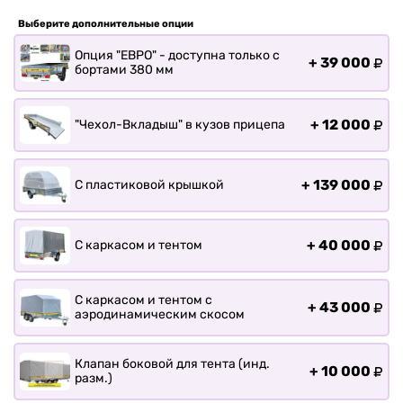
Прицепы для лодки РИБ
Выберите дополнительные опции
Прицепы для ПВХ Ротан
Опция "ЕВРО" - доступна только с
Прицепы для перевозки
+
39 000
бортами 380 мм
байдарок, каноэ, САП
Запчасти
+
12 000
"Чехол-Вкладыш" в кузов прицепа
Хоз. товары
Дилеры
+
139 000
О заводе
С пластиковой крышкой
Контакты
Тюнинг прицепов
+
40 000
С каркасом и тентом
Получить прицеп
Статьи
С каркасом и тентом с
+
43 000
Оплата
аэродинамическим скосом
Доставка
Клапан боковой для тента (инд.
+
10 000
разм.)