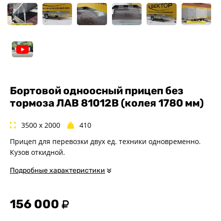
Спец. назначения
Одноосные
Двухосные
Прицепы для квадроциклов
Прицепы для гидроциклов
Прицеп для лодки ПВХ
Прицепы-автовозы
Бортовой одноосный прицеп без
тормоза ЛАВ 81012B (колея 1780 мм)
Прицепы с тормозом
Прицепы для перевозки
спецтехники
3500 x 2000
410
Прицепы для снегоходов
Прицеп для перевозки двух ед. техники одновременно.
Прицепы для мотоциклов
Кузов откидной.
Прицепы для лодок и
Подробные характеристики
катеров с жестким корпусом
Прицепы для вездехода-
болотохода
156 000
Прицепы для мотоблока