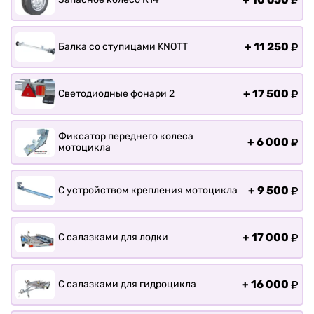
+
11 250
Балка со ступицами KNOTT
+
17 500
Светодиодные фонари 2
Фиксатор переднего колеса
+
6 000
мотоцикла
+
9 500
С устройством крепления мотоцикла
+
17 000
С салазками для лодки
+
16 000
С салазками для гидроцикла