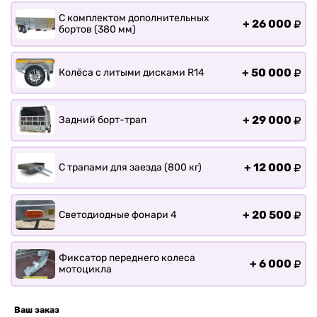
С комплектом дополнительных
+
26 000
бортов (380 мм)
+
50 000
Колёса с литыми дисками R14
+
29 000
Задний борт-трап
+
12 000
С трапами для заезда (800 кг)
+
20 500
Светодиодные фонари 4
Фиксатор переднего колеса
+
6 000
мотоцикла
Ваш заказ