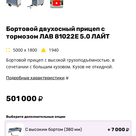
Спец. назначения
Одноосные
Двухосные
Прицепы для квадроциклов
Бортовой двухосный прицеп с
тормозом ЛАВ 81022E 5.0 ЛАЙТ
Прицепы для гидроциклов
Прицеп для лодки ПВХ
5000 x 1800
1940
Прицепы-автовозы
Бортовой прицеп с высокой грузоподъёмностью. в
Прицепы с тормозом
сочетании с большим кузовом. Кузов не откидной.
Прицепы для перевозки
спецтехники
Подробные характеристики
Прицепы для снегоходов
Прицепы для мотоциклов
501 000
Прицепы для лодок и
катеров с жестким корпусом
Прицепы для вездехода-
Выберите дополнительные опции
болотохода
Прицепы для мотоблока
+
7 000
С высоким бортом (380 мм)