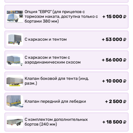
Прицепы для лодки РИБ
Прицепы для ПВХ Ротан
Опция "ЕВРО" (для прицепов с
+
15 000
тормозом наката, доступна только с
Прицепы для перевозки
бортами 380 мм)
байдарок, каноэ, САП
Запчасти
+
53 000
С каркасом и тентом
Хоз. товары
Дилеры
С каркасом и тентом с
+
56 000
О заводе
аэродинамическим скосом
Контакты
Тюнинг прицепов
Клапан боковой для тента (инд.
+
10 000
разм.)
Получить прицеп
Статьи
Оплата
+
2 500
Клапан передний для лебедки
Доставка
С комплектом дополнительных
+
18 500
бортов (240 мм)