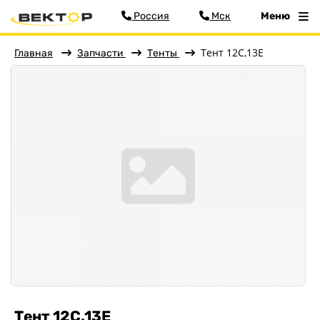
Россия
Мск
Меню
Тент 12С,13Е
Главная
Запчасти
Тенты
Фильтр
Меню
Главная
Прицепы
Запчасти
Аксессуары
Детали подвески
Детали кузова
Колёса
Кронштейны, ролики
Тент 12С,13Е
Сопряжение с автомобилем