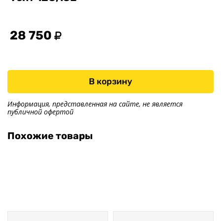
Оптика, электрика
Тенты
28 750
Другое
Хоз. товары
Дилеры
В корзину
О заводе
Контакты
Информация, представленная на сайте, не является
публичной офертой
Тюнинг прицепов
Получить прицеп
Похожие товары
Статьи
Оплата
Доставка