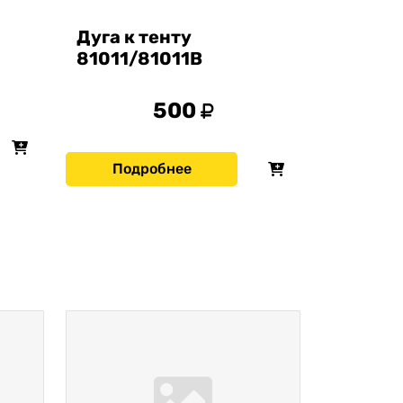
Дуга к тенту
81011/81011В
500
Подробнее