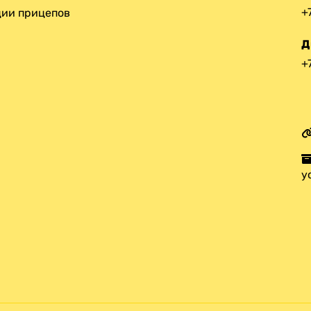
+
ии прицепов
Д
+
у