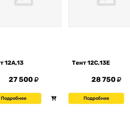
т 12А,13
Тент 12С,13Е
27 500
28 750
Подробнее
Подробнее