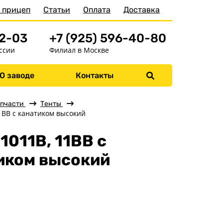
 прицеп
Статьи
Оплата
Доставка
52-03
+7 (925) 596-40-80
ссии
Филиал в Москве
Меню
О заводе
Контакты
Главная
пчасти
Тенты
1ВВ с канатиком высокий
Прицепы
Запчасти
1011В, 11ВВ с
Аксессуары
иком высокий
Детали подвески
Детали кузова
Колёса
Кронштейны, ролики