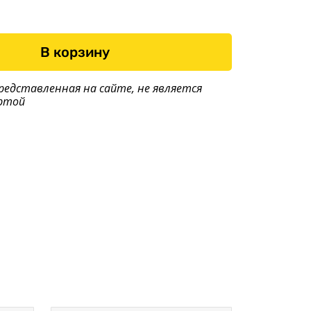
Сопряжение с
автомобилем
Оптика, электрика
В корзину
Тенты
редставленная на сайте, не является
Другое
ртой
Хоз. товары
Дилеры
О заводе
Контакты
Тюнинг прицепов
Получить прицеп
Статьи
Оплата
Доставка