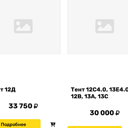
т 12Д
Тент 12С4.0, 13Е4.0
12В, 13А, 13С
33 750
30 000
Подробнее