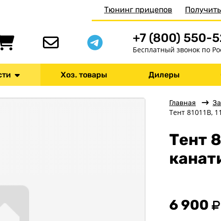
Тюнинг прицепов
Получить
+7 (800) 550-
Бесплатный звонок по Ро
сти
Хоз. товары
Дилеры
Главная
За
Тент 81011В, 1
Тент 8
канат
6 900