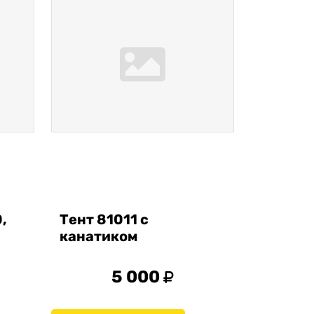
,
Тент 81011 с
канатиком
5 000