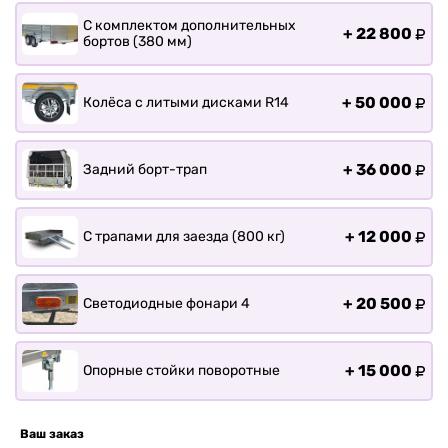
С комплектом дополнительных
+
22 800
бортов (380 мм)
+
50 000
Колёса с литыми дисками R14
+
36 000
Задний борт-трап
+
12 000
С трапами для заезда (800 кг)
+
20 500
Светодиодные фонари 4
+
15 000
Опорные стойки поворотные
Ваш заказ