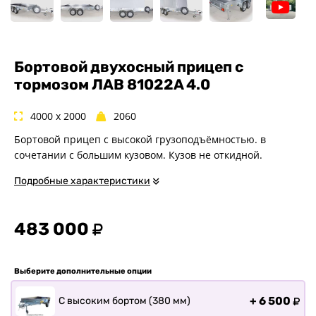
Спец. назначения
Одноосные
Двухосные
Прицепы для квадроциклов
Бортовой двухосный прицеп с
тормозом ЛАВ 81022A 4.0
Прицепы для гидроциклов
Прицеп для лодки ПВХ
4000 x 2000
2060
Прицепы-автовозы
Бортовой прицеп с высокой грузоподъёмностью. в
Прицепы с тормозом
сочетании с большим кузовом. Кузов не откидной.
Прицепы для перевозки
спецтехники
Подробные характеристики
Прицепы для снегоходов
Прицепы для мотоциклов
483 000
Прицепы для лодок и
катеров с жестким корпусом
Прицепы для вездехода-
Выберите дополнительные опции
болотохода
Прицепы для мотоблока
+
6 500
С высоким бортом (380 мм)