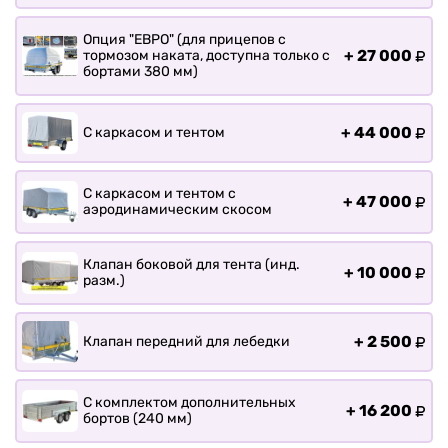
Прицепы для лодки РИБ
Прицепы для ПВХ Ротан
Опция "ЕВРО" (для прицепов с
+
27 000
тормозом наката, доступна только с
Прицепы для перевозки
бортами 380 мм)
байдарок, каноэ, САП
Запчасти
+
44 000
С каркасом и тентом
Хоз. товары
Дилеры
С каркасом и тентом с
+
47 000
О заводе
аэродинамическим скосом
Контакты
Тюнинг прицепов
Клапан боковой для тента (инд.
+
10 000
разм.)
Получить прицеп
Статьи
Оплата
+
2 500
Клапан передний для лебедки
Доставка
С комплектом дополнительных
+
16 200
бортов (240 мм)