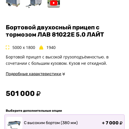
Спец. назначения
Одноосные
Двухосные
Прицепы для квадроциклов
Бортовой двухосный прицеп с
тормозом ЛАВ 81022E 5.0 ЛАЙТ
Прицепы для гидроциклов
Прицеп для лодки ПВХ
5000 x 1800
1940
Прицепы-автовозы
Бортовой прицеп с высокой грузоподъёмностью. в
Прицепы с тормозом
сочетании с большим кузовом. Кузов не откидной.
Прицепы для перевозки
спецтехники
Подробные характеристики
Прицепы для снегоходов
Прицепы для мотоциклов
501 000
Прицепы для лодок и
катеров с жестким корпусом
Прицепы для вездехода-
Выберите дополнительные опции
болотохода
Прицепы для мотоблока
+
7 000
С высоким бортом (380 мм)