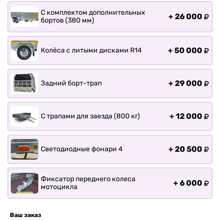
С комплектом дополнительных
+
26 000
бортов (380 мм)
+
50 000
Колёса с литыми дисками R14
+
29 000
Задний борт-трап
+
12 000
С трапами для заезда (800 кг)
+
20 500
Светодиодные фонари 4
Фиксатор переднего колеса
+
6 000
мотоцикла
Ваш заказ