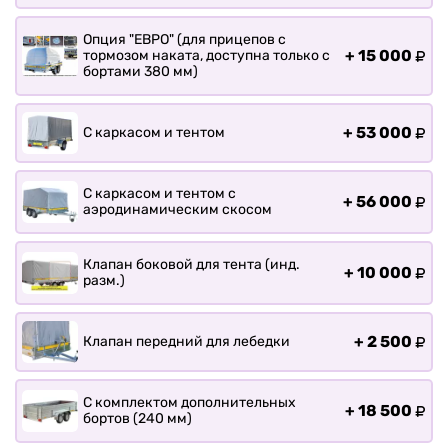
Прицепы для лодки РИБ
Прицепы для ПВХ Ротан
Опция "ЕВРО" (для прицепов с
+
15 000
тормозом наката, доступна только с
Прицепы для перевозки
бортами 380 мм)
байдарок, каноэ, САП
Запчасти
+
53 000
С каркасом и тентом
Хоз. товары
Дилеры
С каркасом и тентом с
+
56 000
О заводе
аэродинамическим скосом
Контакты
Тюнинг прицепов
Клапан боковой для тента (инд.
+
10 000
разм.)
Получить прицеп
Статьи
Оплата
+
2 500
Клапан передний для лебедки
Доставка
С комплектом дополнительных
+
18 500
бортов (240 мм)